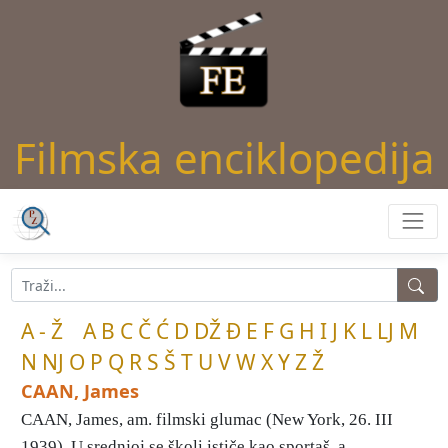
Filmska enciklopedija
A - Ž
A
B
C
Č
Ć
D
DŽ
Đ
E
F
G
H
I
J
K
L
LJ
M
N
NJ
O
P
Q
R
S
Š
T
U
V
W
X
Y
Z
Ž
CAAN, James
CAAN, James, am. filmski glumac (New York, 26. III
1939). U srednjoj se školi ističe kao sportaš, a ...