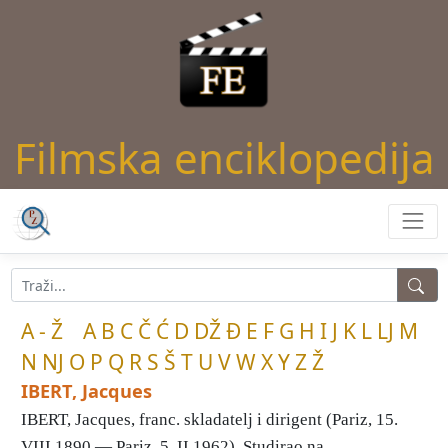
Filmska enciklopedija
A - Ž
A
B
C
Č
Ć
D
DŽ
Đ
E
F
G
H
I
J
K
L
LJ
M
N
NJ
O
P
Q
R
S
Š
T
U
V
W
X
Y
Z
Ž
IBERT, Jacques
IBERT, Jacques, franc. skladatelj i dirigent (Pariz, 15.
VIII 1890 — Pariz, 5. II 1962). Studirao na ...