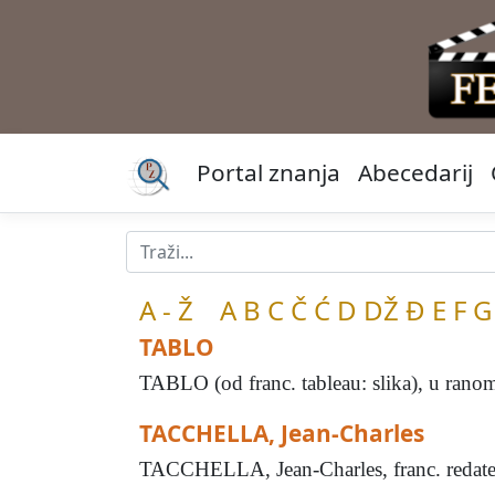
Portal znanja
Abecedarij
A - Ž
A
B
C
Č
Ć
D
DŽ
Đ
E
F
G
TABLO
TABLO (od franc. tableau: slika), u ranomu
TACCHELLA, Jean-Charles
TACCHELLA, Jean-Charles, franc. redatelj 