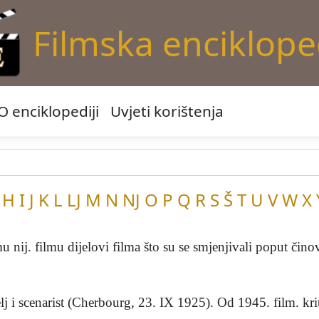
Filmska enciklope
O enciklopediji
Uvjeti korištenja
H
I
J
K
L
LJ
M
N
NJ
O
P
Q
R
S
Š
T
U
V
W
X
 nij. filmu dijelovi filma što su se smjenjivali poput činov
i scenarist (Cherbourg, 23. IX 1925). Od 1945. film. kriti