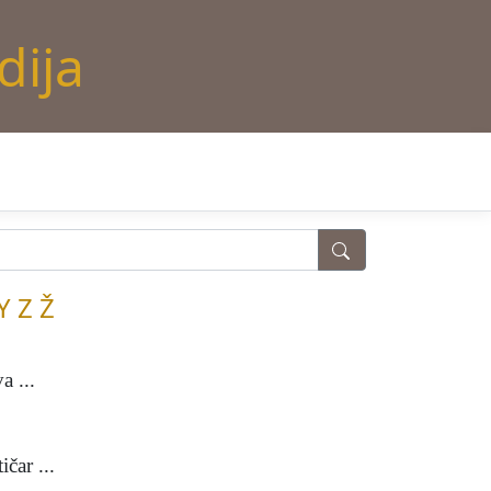
dija
Y
Z
Ž
a ...
čar ...