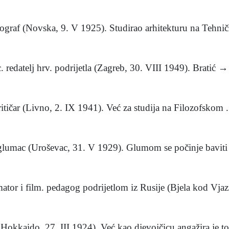
enograf (Novska, 9. V 1925). Studirao arhitekturu na Tehni
redatelj hrv. podrijetla (Zagreb, 30. VIII 1949). Bratić → 
ritičar (Livno, 2. IX 1941). Već za studija na Filozofskom .
-glumac (Uroševac, 31. V 1929). Glumom se počinje baviti 
ator i film. pedagog podrijetlom iz Rusije (Bjela kod Vjaz
kaido, 27. III 1924). Već kao djevojčicu angažira je toki