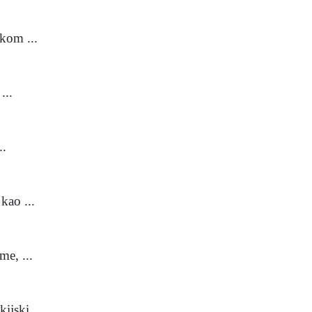
čkom ...
...
..
kao ...
me, ...
jski ...