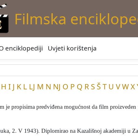
Filmska enciklope
O enciklopediji
Uvjeti korištenja
H
I
J
K
L
LJ
M
N
NJ
O
P
Q
R
S
Š
T
U
V
W
X
propisima predviđena mogućnost da film proizveden u 
 2. V 1943). Diplomirao na Kazališnoj akademiji u Zagr