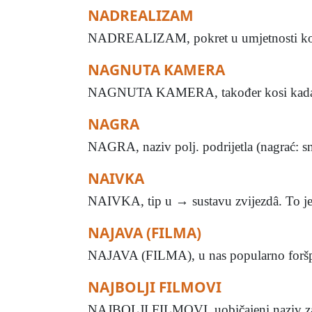
NADREALIZAM
NADREALIZAM, pokret u umjetnosti koji j
NAGNUTA KAMERA
NAGNUTA KAMERA, također kosi kadar, na
NAGRA
NAGRA, naziv polj. podrijetla (nagrać: sn
NAIVKA
NAIVKA, tip u → sustavu zvijezdâ. To je p
NAJAVA (FILMA)
NAJAVA (FILMA), u nas popularno foršpan 
NAJBOLJI FILMOVI
NAJBOLJI FILMOVI, uobičajeni naziv za an