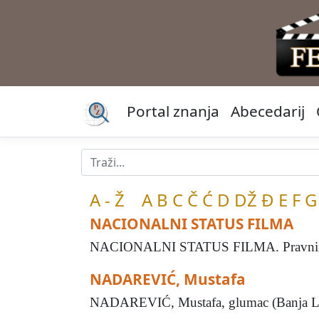
Portal znanja
Abecedarij
A - Ž
A
B
C
Č
Ć
D
DŽ
Đ
E
F
G
NACIONALNI STATUS FILMA
NACIONALNI STATUS FILMA. Pravnim je 
NADAREVIĆ, Mustafa
NADAREVIĆ, Mustafa, glumac (Banja Luka,