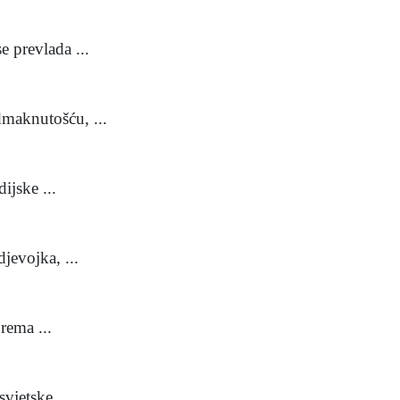
 prevlada ...
maknutošću, ...
ijske ...
jevojka, ...
rema ...
jetske ...