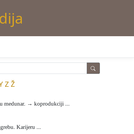
dija
Y
Z
Ž
medunar. → koprodukciji ...
ebu. Karijeru ...