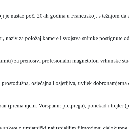
e nastao poč. 20-ih godina u Francuskoj, s težnjom da se
ziv za položaj kamere i svojstva snimke postignute od
imiti) za prenosivi profesionalni magnetofon vrhunske stud
rostodušna, osjećajna i osjetljiva, uvijek dobronamjerna d
(prema njem. Vorspann: pretprega), ponekad i trejler (p
kete o umjetnički najuspjelijim filmovima: cjelokupne sv