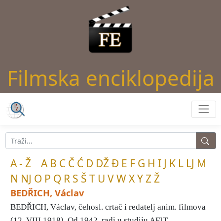
Filmska enciklopedija
A - Ž
A
B
C
Č
Ć
D
DŽ
Đ
E
F
G
H
I
J
K
L
LJ
M
N
NJ
O
P
Q
R
S
Š
T
U
V
W
X
Y
Z
Ž
BEDŘICH, Václav
BEDŘICH, Václav, čehosl. crtač i redatelj anim. filmova
(12. VIII 1918). Od 1942. radi u studiju AFIT, ...