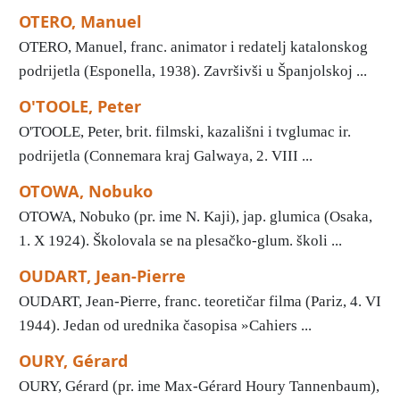
OTERO, Manuel
OTERO, Manuel, franc. animator i redatelj katalonskog
podrijetla (Esponella, 1938). Završivši u Španjolskoj ...
O'TOOLE, Peter
O'TOOLE, Peter, brit. filmski, kazališni i tvglumac ir.
podrijetla (Connemara kraj Galwaya, 2. VIII ...
OTOWA, Nobuko
OTOWA, Nobuko (pr. ime N. Kaji), jap. glumica (Osaka,
1. X 1924). Školovala se na plesačko-glum. školi ...
OUDART, Jean-Pierre
OUDART, Jean-Pierre, franc. teoretičar filma (Pariz, 4. VI
1944). Jedan od urednika časopisa »Cahiers ...
OURY, Gérard
OURY, Gérard (pr. ime Max-Gérard Houry Tannenbaum),