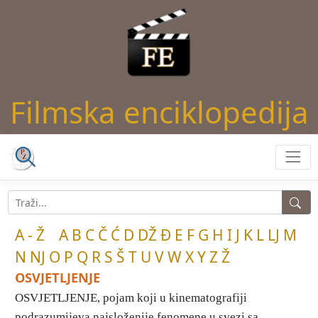
Filmska enciklopedija
A - Ž
A
B
C
Č
Ć
D
DŽ
Đ
E
F
G
H
I
J
K
L
LJ
M
N
NJ
O
P
Q
R
S
Š
T
U
V
W
X
Y
Z
Ž
OSVJETLJENJE
OSVJETLJENJE, pojam koji u kinematografiji
podrazumijeva najsloženije fenomene u svezi sa