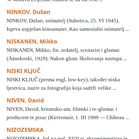
NINKOV, Dušan
NINKOV, Dušan, snimatelj (Subotica, 25. VI 1945).
Isprva uspješan kinoamater. Kao samostalni snimatelj ...
NISKANEN, Mikko
NISKANEN, Mikko, fin. redatelj, scenarist i glumac
(Äänekoski, 1929). Nakon glum. školovanja nastupa ...
NISKI KLJUČ
NISKI KLJUČ (prema engl, low-key), također niska
ljestvica, naziv za fotografiju koja sadrži velike ...
NIVEN, David
NIVEN, David, britansko-am. filmski i tv-glumac i
producent te pisac (Kirriemuir, 1. III 1909 — Château ...
NIZOZEMSKA
NIZOZEMSKA. Još na poč. XVII st. eksperimentirao je