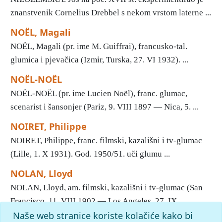
znanstvenik Cornelius Drebbel s nekom vrstom laterne ...
NOËL, Magali
NOËL, Magali (pr. ime M. Guiffrai), francusko-tal.
glumica i pjevačica (Izmir, Turska, 27. VI 1932). ...
NOËL-NOËL
NOËL-NOËL (pr. ime Lucien Noël), franc. glumac,
scenarist i šansonjer (Pariz, 9. VIII 1897 — Nica, 5. ...
NOIRET, Philippe
NOIRET, Philippe, franc. filmski, kazališni i tv-glumac
(Lille, 1. X 1931). God. 1950/51. uči glumu ...
NOLAN, Lloyd
NOLAN, Lloyd, am. filmski, kazališni i tv-glumac (San
Francisco, 11. VIII 1902 — Los Angeles, 27. IX ...
Naše web stranice koriste kolačiće kako bi
«
11
12
13
14
Početak