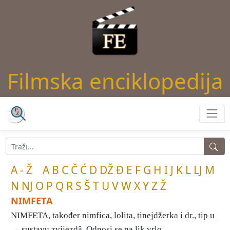
Filmska enciklopedija
A - Ž
A
B
C
Č
Ć
D
DŽ
Đ
E
F
G
H
I
J
K
L
LJ
M
N
NJ
O
P
Q
R
S
Š
T
U
V
W
X
Y
Z
Ž
NIMFETA
NIMFETA, također nimfica, lolita, tinejdžerka i dr., tip u
→ sustavu zvijezdâ. Odnosi se na lik vrlo ...