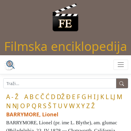
Filmska enciklopedija
A - Ž
A
B
C
Č
Ć
D
DŽ
Đ
E
F
G
H
I
J
K
L
LJ
M
N
NJ
O
P
Q
R
S
Š
T
U
V
W
X
Y
Z
Ž
BARRYMORE, Lionel
BARRYMORE, Lionel (pr. ime L. Blythe), am. glumac
(Philadelphia, 23. IV 1878 — Chatsworth, California, ...