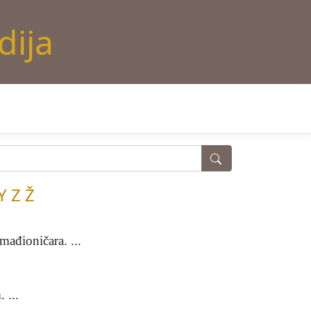
dija
Y
Z
Ž
mađioničara. ...
 ...