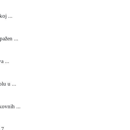
oj ...
pažen ...
a ...
lu u ...
kovnih ...
7. ...