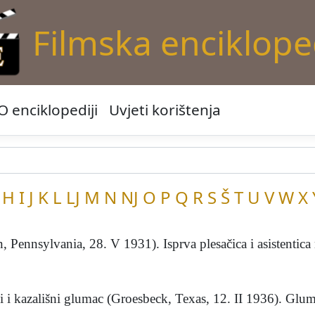
Filmska enciklope
O enciklopediji
Uvjeti korištenja
H
I
J
K
L
LJ
M
N
NJ
O
P
Q
R
S
Š
T
U
V
W
X
ennsylvania, 28. V 1931). Isprva plesačica i asistentica 
 i kazališni glumac (Groesbeck, Texas, 12. II 1936). Glum.