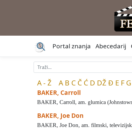
Portal znanja
Abecedarij
A - Ž
A
B
C
Č
Ć
D
DŽ
Đ
E
F
G
BAKER, Carroll
BAKER, Carroll, am. glumica (Johnstown, P
BAKER, Joe Don
BAKER, Joe Don, am. filmski, televizijski