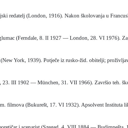
jski redatelj (London, 1916). Nakon školovanja u Francusk
i glumac (Ferndale, 8. II 1927 — London, 28. VI 1976). Za
New York, 1939). Potječe iz rusko-žid. obitelji; proživljav
 23. III 1902 — München, 31. VII 1966). Završio teh. ško
m. filmova (Bukurešt, 17. VI 1932). Apsolvent Instituta li
retičar i scenarist (Szeged, 4. VIII 1884 — Budimpešta, 1