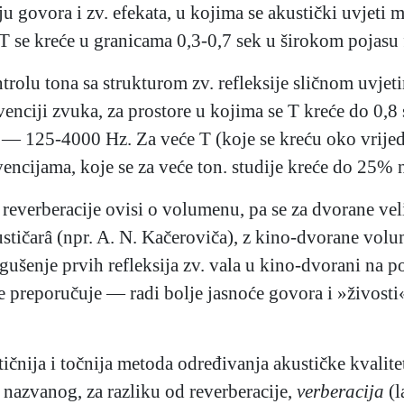
u govora i zv. efekata, u kojima se akustički uvjet
T se kreće u granicama 0,3-0,7 sek u širokom pojasu 
ontrolu tona sa strukturom zv. refleksije sličnom uvj
venciji zvuka, za prostore u kojima se T kreće do 0,8
 — 125-4000 Hz. Za veće T (koje se kreću oko vrijedn
ncijama, koje se za veće ton. studije kreće do 25% 
reverberacije ovisi o volumenu, pa se za dvorane ve
ustičarâ (npr. A. N. Kačeroviča), z kino-dvorane vol
igušenje prvih refleksija zv. vala u kino-dvorani na p
se preporučuje — radi bolje jasnoće govora i »živost
ičnija i točnija metoda određivanja akustičke kvalit
nazvanog, za razliku od reverberacije,
verberacija
(l