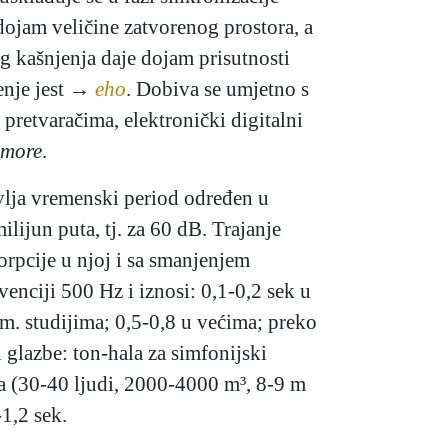
dojam veličine zatvorenog prostora, a
ćeg kašnjenja daje dojam prisutnosti
jenje jest →
eho
. Dobiva se umjetno s
 pretvaračima, elektronički digitalni
omore
.
vlja vremenski period određen u
ijun puta, tj. za 60 dB. Trajanje
rpcije u njoj i sa smanjenjem
venciji 500 Hz i iznosi: 0,1-0,2 sek u
lm. studijima; 0,5-0,8 u većima; preko
 glazbe: ton-hala za simfonijski
a (30-40 ljudi, 2000-4000 m³, 8-9 m
1,2 sek.