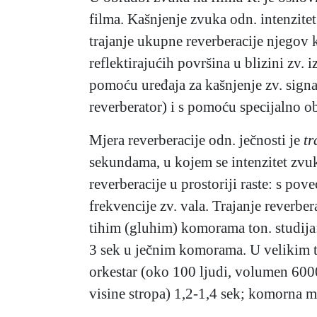
filma. Kašnjenje zvuka odn. intenzitet
trajanje ukupne reverberacije njegov k
reflektirajućih površina u blizini zv.
pomoću uređaja za kašnjenje zv. signal
reverberator) i s pomoću specijalno o
Mjera reverberacije odn. ječnosti je
tr
sekundama, u kojem se intenzitet zvuk
reverberacije u prostoriji raste: s p
frekvencije zv. vala. Trajanje reverber
tihim (gluhim) komorama ton. studija:
3 sek u ječnim komorama. U velikim to
orkestar (oko 100 ljudi, volumen 600
visine stropa) 1,2-1,4 sek; komorna mu