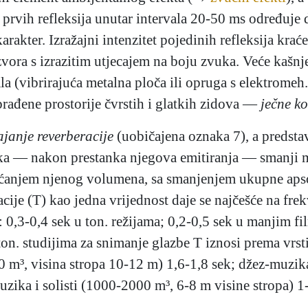
 prvih refleksija unutar intervala 20-50 ms određuje 
arakter. Izražajni intenzitet pojedinih refleksija kra
 izvora s izrazitim utjecajem na boju zvuka. Veće kašn
a (vibrirajuća metalna ploča ili opruga s elektromeh.
brađene prostorije čvrstih i glatkih zidova —
ječne k
ajanje reverberacije
(uobičajena oznaka 7), a predsta
a — nakon prestanka njegova emitiranja — smanji mil
ovećanjem njenog volumena, sa smanjenjem ukupne apso
acije (T) kao jedna vrijednost daje se najčešće na frek
 0,3-0,4 sek u ton. režijama; 0,2-0,5 sek u manjim fi
n. studijima za snimanje glazbe T iznosi prema vrsti
0 m³, visina stropa 10-12 m) 1,6-1,8 sek; džez-muzik
zika i solisti (1000-2000 m³, 6-8 m visine stropa) 1-