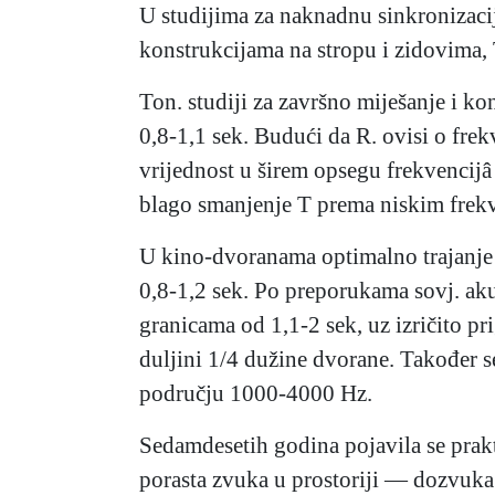
U studijima za naknadnu sinkronizacij
konstrukcijama na stropu i zidovima, 
Ton. studiji za završno miješanje i k
0,8-1,1 sek. Budući da R. ovisi o frek
vrijednost u širem opsegu frekvencijâ
blago smanjenje T prema niskim frekve
U kino-dvoranama optimalno trajanje 
0,8-1,2 sek. Po preporukama sovj. ak
granicama od 1,1-2 sek, uz izričito pr
duljini 1/4 dužine dvorane. Također 
području 1000-4000 Hz.
Sedamdesetih godina pojavila se prakt
porasta zvuka u prostoriji — dozvuka 