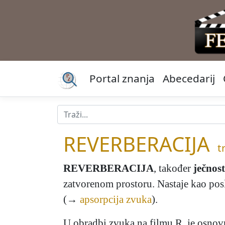
Portal znanja
Abecedarij
REVERBERACIJA
t
REVERBERACIJA
, također
ječnost
zatvorenom prostoru. Nastaje kao posl
(→
apsorpcija zvuka
).
U obradbi zvuka na filmu R. je osno