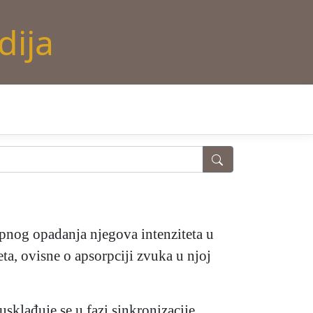
dija
upnog opadanja njegova intenziteta u
ta, ovisne o apsorpciji zvuka u njoj
 usklađuje se u fazi sinkronizacije