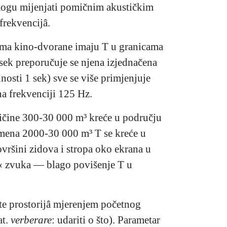
i mogu mijenjati pomičnim akustičkim
frekvencijâ.
etima kino-dvorane imaju T u granicama
 sek preporučuje se njena izjednačena
osti 1 sek) sve se više primjenjuje
na frekvenciji 125 Hz.
ličine 300-30 000 m³ kreće u području
umena 2000-30 000 m³ T se kreće u
ovršini zidova i stropa oko ekrana u
i« zvuka — blago povišenje T u
ete prostorijâ mjerenjem početnog
at.
verberare
: udariti o što). Parametar