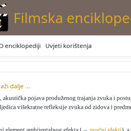
Filmska enciklope
O enciklopediji
Uvjeti korištenja
raži dalje ...
, akustička pojava produženog trajanja zvuka i post
jedica višekratne refleksije zvuka od zidova i predme
vni element ambijentalnog efekta (→
zvučni efekti
), a