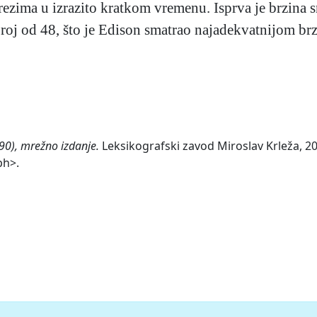
rezima u izrazito kratkom vremenu. Isprva je brzina s
broj od 48, što je Edison smatrao najadekvatnijom 
90), mrežno izdanje.
Leksikografski zavod Miroslav Krleža, 20
ph>.