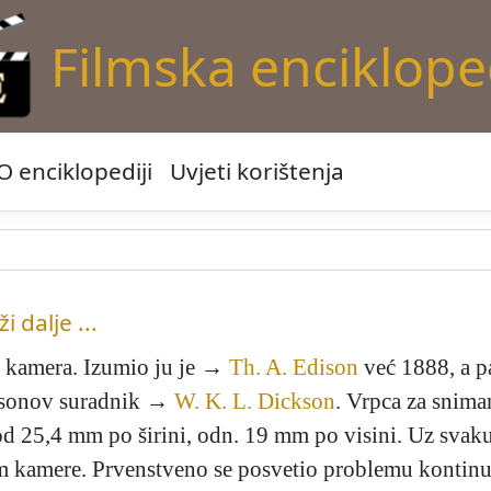
Filmska enciklope
O enciklopediji
Uvjeti korištenja
ži dalje ...
m. kamera. Izumio ju je →
Th. A. Edison
već 1888, a p
disonov suradnik →
W. K. L. Dickson
. Vrpca za sniman
 od 25,4 mm po širini, odn. 19 mm po visini. Uz svaku 
m kamere. Prvenstveno se posvetio problemu kontinui