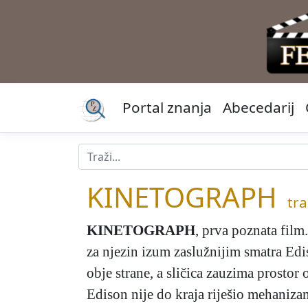
Portal znanja
Abecedarij
KINETOGRAPH
tra
KINETOGRAPH
, prva poznata fil
za njezin izum zaslužnijim smatra E
obje strane, a sličica zauzima prostor
Edison nije do kraja riješio mehaniza