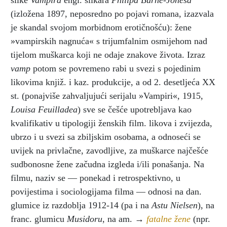
slike
Vampira
engl. slikara
Philipa Burne-Jonesa
(izložena 1897, neposredno po pojavi romana, izazvala
je skandal svojom morbidnom erotičnošću): žene
»vampirskih nagnuća« s trijumfalnim osmijehom nad
tijelom muškarca koji ne odaje znakove života. Izraz
vamp
potom se povremeno rabi u svezi s pojedinim
likovima knjiž. i kaz. produkcije, a od 2. desetljeća XX
st. (ponajviše zahvaljujući serijalu »Vampiri«, 1915,
Louisa Feuilladea
) sve se češće upotrebljava kao
kvalifikativ u tipologiji ženskih film. likova i zvijezda,
ubrzo i u svezi sa zbiljskim osobama, a odnoseći se
uvijek na privlačne, zavodljive, za muškarce najčešće
sudbonosne žene začudna izgleda i/ili ponašanja. Na
filmu, naziv se — ponekad i retrospektivno, u
povijestima i sociologijama filma — odnosi na dan.
glumice iz razdoblja 1912-14 (pa i na
Astu Nielsen
), na
franc. glumicu
Musidoru
, na am. →
fatalne žene
(npr.