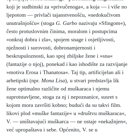
koji je sudbinski za »privučenoga«, a koja — i više no
ljepotom — privlači tajanstvenošću, »nedokučivom
unutrašnjošću« (stoga
G. Garbo
nazivaju »Sfingom«),
često protuslovnim činima, moralom i postupcima
»onkraj dobra i zla«, spojem snage i osjetljivosti,
nježnosti i surovosti, dobronamjernosti i
beskrupuloznosti, kao spoj zbiljske žene i »sna«
(fantazije o njoj), ponekad i kao ishodište za razvijanje
»motiva Erosa i Thanatosa«. Taj tip, artificijelan ali i
arhetipski (npr.
Mona Lisa
), u stvari predstavlja lik
žene optimalno različite od muškaraca i njemu
suprotstavljene, stoga za nj i nepoznanice, susret s
kojom mora završiti kobno; budući da su takvi film.
likovi plod »muške fantazije« u »društvu muškaraca«,
V. — uništavajući muškarca — ne ostaje »nekažnjen«,
već upropaštava i sebe. Općenito, V. se u