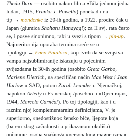
Thedu Baru
— osobito nakon filma »Bila jednom jedna
luda«, 1915,
Franka J. Powella
) ponekad i na
tip →
mondenke
iz 20-ih godina, a 1922. prodire čak u
Japan (glumica
Shoharu Hanayagi
); za II svj. rata često
se, i posve sinonimno, rabi u svezi s tipom →
pin-up
.
Najmeritornija uporaba termina sreće se u
tipologiji →
Enna Patalasa
, koji tvrdi da se svojstva
vampa najsublimiranije iskazuju u pojedinim
zvijezdama iz 30-ih godina (osobito
Greta Garbo,
Marlene Dietrich
, na specifičan način
Mae West i Jean
Harlow
u SAD, potom
Zarah Leander
u Njemačkoj,
napokon
Arletty
u Francuskoj /posebno u »Djeci raja«,
1944,
Marcela Carnéa
/). Po toj tipologiji, kao i u
raznim njoj komplementarnim definicijama, V. je
superiorno, »nedostižno« žensko biće, ljepote koja
(barem zbog začudnosti u prikazanom okolišu)
opčinjuje, osoba snažnoga »personalnog magnetizma«