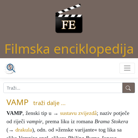
Filmska enciklopedija
VAMP
traži dalje ...
VAMP
, ženski tip u →
sustavu zvijezdâ
; naziv potječe
od riječi
vampir
, prema liku iz romana
Brama Stokera
(→
drakula
), odn. od »ženske varijante« tog lika sa