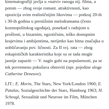
kinematografiji javlja u »naivi« ranoga nij. filma, a
potom — zbog svoje romant. atraktivnosti, kao
opozicija svim realističnijim likovima — potkraj 20-ih
i 30-ih godina u prestižnim melodramama (često
kozmopolitskog ugođaja), ponekad s radnjom u
prošlosti, u bizarnim, egzotičnim, teško dostupnim
krajevima i ambijentima, nerijetko kao bitna značajka u
uobličavanju pov. ličnosti. Za II svj. rata — zbog
eskapističkih karakteristika koje su se tada mogle
jasnije zapaziti — V. naglo gubi na popularnosti, pa se
tek povremeno pokušava obnoviti (npr. pojedine uloge
Catherine Deneuve
).
LIT.:
E. Morin
, The Stars, New York/London 1960;
E.
Patalas
, Sozialgeschichte der Stars, Hamburg 1963;
H.
Scheugl
, Sexualität und Neurose im Film, München
1978.