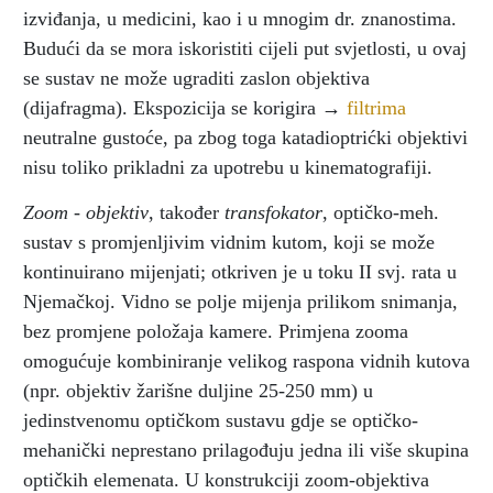
izviđanja, u medicini, kao i u mnogim dr. znanostima.
Budući da se mora iskoristiti cijeli put svjetlosti, u ovaj
se sustav ne može ugraditi zaslon objektiva
(dijafragma). Ekspozicija se korigira →
filtrima
neutralne gustoće, pa zbog toga katadioptrićki objektivi
nisu toliko prikladni za upotrebu u kinematografiji.
Zoom
-
objektiv
, također
transfokator
, optičko-meh.
sustav s promjenljivim vidnim kutom, koji se može
kontinuirano mijenjati; otkriven je u toku II svj. rata u
Njemačkoj. Vidno se polje mijenja prilikom snimanja,
bez promjene položaja kamere. Primjena zooma
omogućuje kombiniranje velikog raspona vidnih kutova
(npr. objektiv žarišne duljine 25-250 mm) u
jedinstvenomu optičkom sustavu gdje se optičko-
mehanički neprestano prilagođuju jedna ili više skupina
optičkih elemenata. U konstrukciji zoom-objektiva