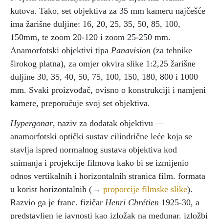
kutova. Tako, set objektiva za 35 mm kameru najčešće
ima žarišne duljine: 16, 20, 25, 35, 50, 85, 100,
150mm, te zoom 20-120 i zoom 25-250 mm.
Anamorfotski objektivi tipa
Panavision
(za tehnike
širokog platna), za omjer okvira slike 1:2,25 žarišne
duljine 30, 35, 40, 50, 75, 100, 150, 180, 800 i 1000
mm. Svaki proizvođač, ovisno o konstrukciji i namjeni
kamere, preporučuje svoj set objektiva.
Hypergonar
, naziv za dodatak objektivu —
anamorfotski optički sustav cilindrične leće koja se
stavlja ispred normalnog sustava objektiva kod
snimanja i projekcije filmova kako bi se izmijenio
odnos vertikalnih i horizontalnih stranica film. formata
u korist horizontalnih (→
proporcije filmske slike
).
Razvio ga je franc. fizičar
Henri Chrétien
1925-30, a
predstavljen je javnosti kao izložak na međunar. izložbi