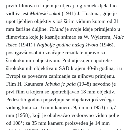
prvih filmova u kojem je utjecaj tog remek-djela bio
vidljiv jest
Malteški sokol
(1941) J. Hustona, gdje je
upotrijebljen objektiv s još širim vidnim kutom od 21
mm žarišne duljine.
Toland
je svoje ideje primijenio u
filmovima koje je kasnije snimao sa W. Wylerom,
Male
lisice
(1941) i
Najbolje godine našeg života
(1946),
postigavši osobito značajne rezultate upravo sa
širokokutnim objektivom. Pod utjecajem upotrebe
širokokutnih objektiva u SAD krajem 40-ih godina, i u
Evropi se povećava zanimanje za njihovu primjenu.
Film H. Kautnera
Jabuka je pala
(1948) navodno je
prvi film u kojem se upotrebljavao 18 mm objektiv.
Pedesetih godina pojavljuju se objektivi još većega
vidnog kuta za 16 mm kameru: 9,5 mm (1953) i 5,7
mm (1958), koji je obuhvaćao vodoravno vidno polje
od 108°; za 35 mm kameru proizveden je 14 mm