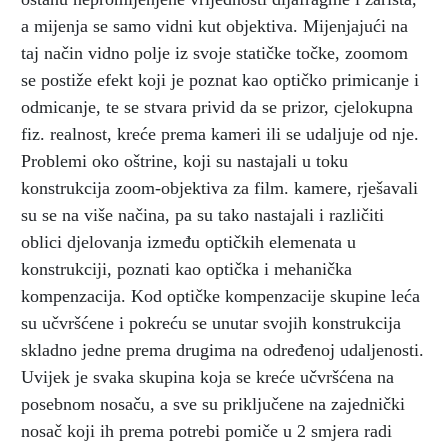
a mijenja se samo vidni kut objektiva. Mijenjajući na
taj način vidno polje iz svoje statičke točke, zoomom
se postiže efekt koji je poznat kao optičko primicanje i
odmicanje, te se stvara privid da se prizor, cjelokupna
fiz. realnost, kreće prema kameri ili se udaljuje od nje.
Problemi oko oštrine, koji su nastajali u toku
konstrukcija zoom-objektiva za film. kamere, rješavali
su se na više načina, pa su tako nastajali i različiti
oblici djelovanja između optičkih elemenata u
konstrukciji, poznati kao optička i mehanička
kompenzacija. Kod optičke kompenzacije skupine leća
su učvršćene i pokreću se unutar svojih konstrukcija
skladno jedne prema drugima na određenoj udaljenosti.
Uvijek je svaka skupina koja se kreće učvršćena na
posebnom nosaču, a sve su priključene na zajednički
nosač koji ih prema potrebi pomiče u 2 smjera radi