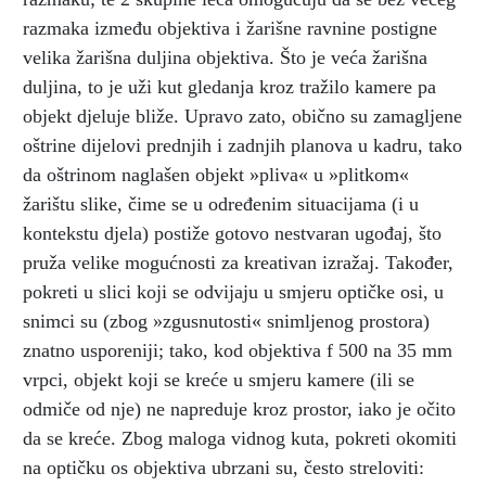
razmaka između objektiva i žarišne ravnine postigne
velika žarišna duljina objektiva. Što je veća žarišna
duljina, to je uži kut gledanja kroz tražilo kamere pa
objekt djeluje bliže. Upravo zato, obično su zamagljene
oštrine dijelovi prednjih i zadnjih planova u kadru, tako
da oštrinom naglašen objekt »pliva« u »plitkom«
žarištu slike, čime se u određenim situacijama (i u
kontekstu djela) postiže gotovo nestvaran ugođaj, što
pruža velike mogućnosti za kreativan izražaj. Također,
pokreti u slici koji se odvijaju u smjeru optičke osi, u
snimci su (zbog »zgusnutosti« snimljenog prostora)
znatno usporeniji; tako, kod objektiva f 500 na 35 mm
vrpci, objekt koji se kreće u smjeru kamere (ili se
odmiče od nje) ne napreduje kroz prostor, iako je očito
da se kreće. Zbog maloga vidnog kuta, pokreti okomiti
na optičku os objektiva ubrzani su, često streloviti: