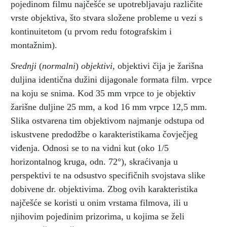
pojedinom filmu najčešće se upotrebljavaju različite
vrste objektiva, što stvara složene probleme u vezi s
kontinuitetom (u prvom redu fotografskim i
montažnim).
Srednji
(
normalni
)
objektivi
, objektivi čija je žarišna
duljina identična dužini dijagonale formata film. vrpce
na koju se snima. Kod 35 mm vrpce to je objektiv
žarišne duljine 25 mm, a kod 16 mm vrpce 12,5 mm.
Slika ostvarena tim objektivom najmanje odstupa od
iskustvene predodžbe o karakteristikama čovječjeg
viđenja. Odnosi se to na vidni kut (oko 1/5
horizontalnog kruga, odn. 72°), skraćivanja u
perspektivi te na odsustvo specifičnih svojstava slike
dobivene dr. objektivima. Zbog ovih karakteristika
najčešće se koristi u onim vrstama filmova, ili u
njihovim pojedinim prizorima, u kojima se želi