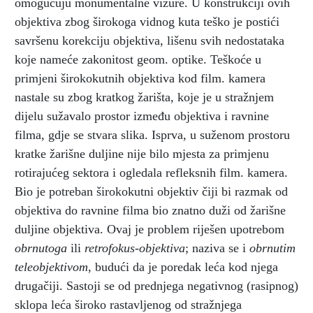
omogućuju monumentalne vizure. U konstrukciji ovih
objektiva zbog širokoga vidnog kuta teško je postići
savršenu korekciju objektiva, lišenu svih nedostataka
koje nameće zakonitost geom. optike. Teškoće u
primjeni širokokutnih objektiva kod film. kamera
nastale su zbog kratkog žarišta, koje je u stražnjem
dijelu sužavalo prostor između objektiva i ravnine
filma, gdje se stvara slika. Isprva, u suženom prostoru
kratke žarišne duljine nije bilo mjesta za primjenu
rotirajućeg sektora i ogledala refleksnih film. kamera.
Bio je potreban širokokutni objektiv čiji bi razmak od
objektiva do ravnine filma bio znatno duži od žarišne
duljine objektiva. Ovaj je problem riješen upotrebom
obrnutoga
ili
retrofokus-objektiva
; naziva se i
obrnutim
teleobjektivom
, budući da je poredak leća kod njega
drugačiji. Sastoji se od prednjega negativnog (rasipnog)
sklopa leća široko rastavljenog od stražnjega