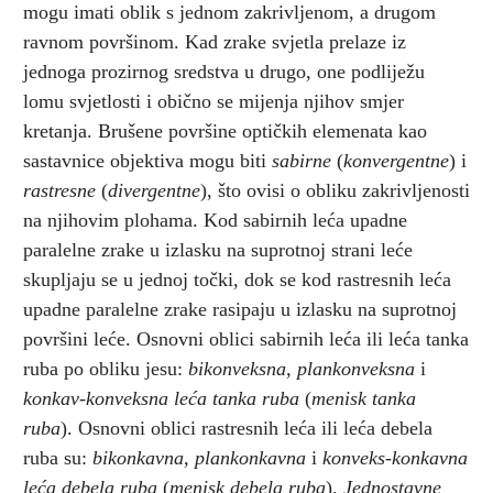
mogu imati oblik s jednom zakrivljenom, a drugom
ravnom površinom. Kad zrake svjetla prelaze iz
jednoga prozirnog sredstva u drugo, one podliježu
lomu svjetlosti i obično se mijenja njihov smjer
kretanja. Brušene površine optičkih elemenata kao
sastavnice objektiva mogu biti
sabirne
(
konvergentne
) i
rastresne
(
divergentne
), što ovisi o obliku zakrivljenosti
na njihovim plohama. Kod sabirnih leća upadne
paralelne zrake u izlasku na suprotnoj strani leće
skupljaju se u jednoj točki, dok se kod rastresnih leća
upadne paralelne zrake rasipaju u izlasku na suprotnoj
površini leće. Osnovni oblici sabirnih leća ili leća tanka
ruba po obliku jesu:
bikonveksna, plankonveksna
i
konkav-konveksna leća tanka ruba
(
menisk tanka
ruba
). Osnovni oblici rastresnih leća ili leća debela
ruba su:
bikonkavna, plankonkavna
i
konveks-konkavna
leća debela ruba
(
menisk debela ruba
).
Jednostavne