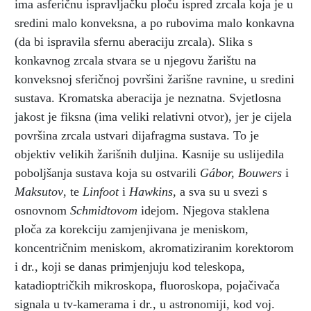
ima asferičnu ispravljačku ploču ispred zrcala koja je u
sredini malo konveksna, a po rubovima malo konkavna
(da bi ispravila sfernu aberaciju zrcala). Slika s
konkavnog zrcala stvara se u njegovu žarištu na
konveksnoj sferičnoj površini žarišne ravnine, u sredini
sustava. Kromatska aberacija je neznatna. Svjetlosna
jakost je fiksna (ima veliki relativni otvor), jer je cijela
površina zrcala ustvari dijafragma sustava. To je
objektiv velikih žarišnih duljina. Kasnije su uslijedila
poboljšanja sustava koja su ostvarili
Gábor, Bouwers
i
Maksutov
, te
Linfoot
i
Hawkins
, a sva su u svezi s
osnovnom
Schmidtovom
idejom. Njegova staklena
ploča za korekciju zamjenjivana je meniskom,
koncentričnim meniskom, akromatiziranim korektorom
i dr., koji se danas primjenjuju kod teleskopa,
katadioptričkih mikroskopa, fluoroskopa, pojačivača
signala u tv-kamerama i dr., u astronomiji, kod voj.