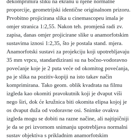
dekomprimira sliku na ekranu u njene normalne
proporcije, geometrijski identične originalnom prizoru.
Prvobitno projicirana slika u cinemascopeu imala je
omjer stranica 1:2,55. Nakon teh. promjenâ radi zv.
zapisa, danas omjer projicirane slike u anamorfotskim
sustavima iznosi 1:2,35, što je postala stand. mjera.
Anamorfotski sustavi za projekciju koji upotrebljavaju
35 mm vrpcu, standardizirani su na bočno-vodoravno
povećanje koje je 2 puta veće od okomitog povećanja,
pa je slika na pozitiv-kopiji na isto takav način
komprimirana. Tako geom. oblik kvadrata na filmu
izgleda kao okomiti pravokutnik koji je dvaput viši
nego širi, dok će kružnica biti okomita elipsa kojoj je
os dvaput duža od vodoravne osi. Snimke ovakva
izgleda mogu se dobiti na razne načine, ali najtipičniji
je da se pri izvornom snimanju upotrebljava normalni
sustav objektiva s prikladnim anamorfotskim