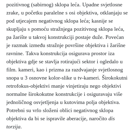
pozitivnog (sabirnog) sklopa leća. Upadne svjetlosne
zrake, u početku paralelne s osi objektiva, otklanjaju se
pod utjecajem negativnog sklopa leća; kasnije se
skupljaju s pomoću stražnjega pozitivnog sklopa leća,
pa žarište u takvoj konstrukciji postaje duže. Povećan
je razmak između stražnje površine objektiva i žarišne
ravnine. Takva konstrukcija osigurava prostor iza
objektiva gdje se stavlja rotirajući sektor i ogledalo u
film. kameri, kao i prizma za razdvajanje svjetlosnog
snopa u 3 osnovne kolor-slike u tv-kameri. Širokokutni
retrofokus-objektivi manje vinjetiraju nego objektivi
normalne širokokutne konstrukcije i osiguravaju više
jednoličnog osvjetljenja u kutovima polja objektiva.
Potrebni su vrlo složeni oblici negativnog sklopa
objektiva da bi se ispravile aberacije, naročito
dis
torzija
.