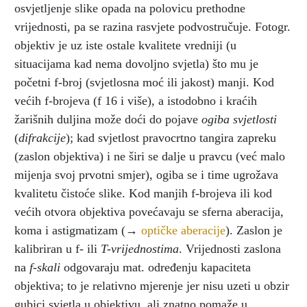
osvjetljenje slike opada na polovicu prethodne
vrijednosti, pa se razina rasvjete podvostručuje. Fotogr.
objektiv je uz iste ostale kvalitete vredniji (u
situacijama kad nema dovoljno svjetla) što mu je
početni f-broj (svjetlosna moć ili jakost) manji. Kod
većih f-brojeva (f 16 i više), a istodobno i kraćih
žarišnih duljina može doći do pojave
ogiba svjetlosti
(
difrakcije
); kad svjetlost pravocrtno tangira zapreku
(zaslon objektiva) i ne širi se dalje u pravcu (već malo
mijenja svoj prvotni smjer), ogiba se i time ugrožava
kvalitetu čistoće slike. Kod manjih f-brojeva ili kod
većih otvora objektiva povećavaju se sferna aberacija,
koma i astigmatizam (→
optičke aberacije
). Zaslon je
kalibriran u f- ili
T-vrijednostima
. Vrijednosti zaslona
na
f-skali
odgovaraju mat. određenju kapaciteta
objektiva; to je relativno mjerenje jer nisu uzeti u obzir
gubici svjetla u objektivu, ali znatno pomaže u