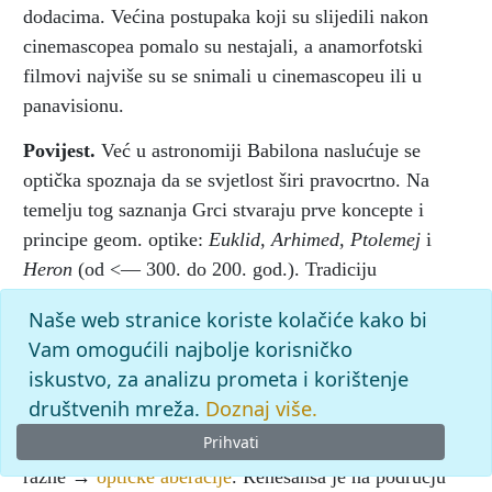
dodacima. Većina postupaka koji su slijedili nakon
cinemascopea pomalo su nestajali, a anamorfotski
filmovi najviše su se snimali u cinemascopeu ili u
panavisionu.
Povijest.
Već u astronomiji Babilona naslućuje se
optička spoznaja da se svjetlost širi pravocrtno. Na
temelju tog saznanja Grci stvaraju prve koncepte i
principe geom. optike:
Euklid, Arhimed, Ptolemej
i
Heron
(od <— 300. do 200. god.). Tradiciju
istraživanja u optici nastavili su i Arapi (npr.
Alhazen
Naše web stranice koriste kolačiće kako bi
na prijelazu u XI st.). Prva leća, upotrijebljena 1551. u
Vam omogućili najbolje korisničko
Cardanovoj
→
cameri obscuri
, bila je bikonveksnog
iskustvo, za analizu prometa i korištenje
oblika i napravljena od krunskog stakla (kalcij-kalij-
društvenih mreža.
Doznaj više.
silikatno staklo); slika se prikazivala na mramornoj
Prihvati
ploči i nije bilo nikakvih pokušaja da se isprave
razne →
optičke aberacije
. Renesansa je na području