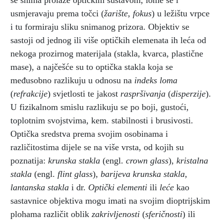
se snima prolaze optičkim sustavom, lome se i
usmjeravaju prema točci (
žarište, fokus
) u ležištu vrpce
i tu formiraju sliku snimanog prizora. Objektiv se
sastoji od jednog ili više optičkih elemenata ih leća od
nekoga prozirnog materijala (stakla, kvarca, plastične
mase), a najčešće su to optička stakla koja se
međusobno razlikuju u odnosu na
indeks loma
(
refrakcije
) svjetlosti te jakost
raspršivanja
(
disperzije
).
U fizikalnom smislu razlikuju se po boji, gustoći,
toplotnim svojstvima, kem. stabilnosti i brusivosti.
Optička sredstva prema svojim osobinama i
različitostima dijele se na više vrsta, od kojih su
poznatija:
krunska stakla
(engl.
crown glass
),
kristalna
stakla
(engl.
flint glass
),
barijeva krunska stakla,
lantanska stakla
i dr.
Optički elementi
ili
leće
kao
sastavnice objektiva mogu imati na svojim dioptrijskim
plohama različit oblik
zakrivljenosti
(
sferičnosti
) ili