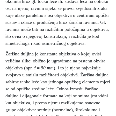
okomita kroz gl. točku leće ili. sustava leća na optičku
os; na njenoj ravnini sijeku se pravci svjetlosnih zraka
koje ulaze paralelno s osi objektiva u centrirani optički
sustav i izlaze u produženju kroz žarišnu ravninu. Gl.
ravnina može biti na različitim položajima u objektivu,
što ovisi o njegovoj konstrukciji, i različita je kod
simetričnoga i kod asimetričnog objektiva.
Žarišna duljina je konstanta objektiva o kojoj ovisi
veličina slike; obično je ugravirana na prstenu okvira
objektiva (npr. f =
50 mm
), i to je njeno najvažnije
svojstvo u smislu različitosti objektivâ. Žarišna duljina
sabirne tanke leće kao jednoga optičkog elementa mjeri
se od optičke sredine leće. Odnos između žarišne
duljine i dijagonale formata na koji se snima jest vidni
kut objektiva, i prema njemu razlikujemo osnovne
grupe objektiva: srednje (normalne), širokokutne i