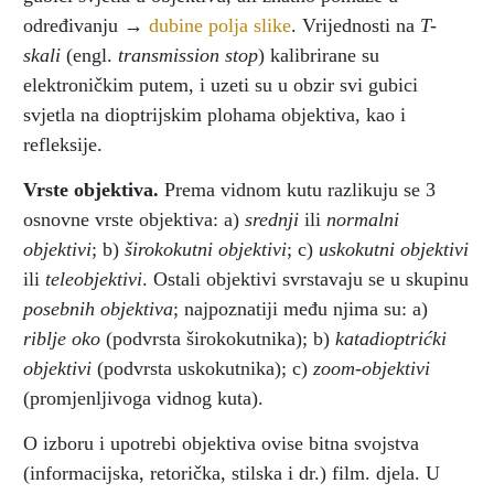
određivanju →
dubine polja slike
. Vrijednosti na
T-
skali
(engl.
transmission stop
) kalibrirane su
elektroničkim putem, i uzeti su u obzir svi gubici
svjetla na dioptrijskim plohama objektiva, kao i
refleksije.
Vrste objektiva.
Prema vidnom kutu razlikuju se 3
osnovne vrste objektiva: a)
srednji
ili
normalni
objektivi
; b)
širokokutni objektivi
; c)
uskokutni objektivi
ili
teleobjektivi
. Ostali objektivi svrstavaju se u skupinu
posebnih objektiva
; najpoznatiji među njima su: a)
riblje oko
(podvrsta širokokutnika); b)
katadioptrićki
objektivi
(podvrsta uskokutnika); c)
zoom-objektivi
(promjenljivoga vidnog kuta).
O izboru i upotrebi objektiva ovise bitna svojstva
(informacijska, retorička, stilska i dr.) film. djela. U