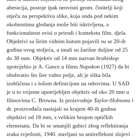
aberacija, postoje ipak neovisni geom. činitelji koji
utječu na perspektivu slike, koja onda pod nekim
okolnostima gledanja može biti iskrivljena, a
funkcionalnost ovisi o prirodi i kontekstu film. djela.
Objektivi sa širim vidnim kutom pojavili su se 20-ih
godina ovog stoljeća, a imali su žarišne duljine od 25
do 30 mm. Objektiv od 14 mm nazvan
brahiskop
upotrijebio je A. Gance u filmu
Napokon
(1927) da bi
obuhvatio što šire vidno polje, ali je slika bila
izobličena i s lošom definicijom na rubovima. U SAD
je u to vrijeme upotrijebljen objektiv od oko 20 mm u
filmovima C. Browna. Iz proizvodnje
Taylor-Hobsona
i
dr. proizvođača nastajali su krajem 40-ih godina
objektivi od 18 mm, s velikim brojem optičkih
elemenata. Da bi se smanjili gubici zbog reflektiranja
zraka svjetlosti, 1940. stavljani su antirefleksni slojevi