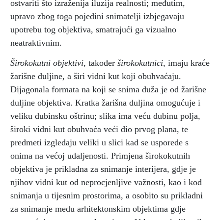
ostvariti što izraženija iluzija realnosti; međutim,
upravo zbog toga pojedini snimatelji izbjegavaju
upotrebu tog objektiva, smatrajući ga vizualno
neatraktivnim.
Širokokutni objektivi
, također
širokokutnici
, imaju kraće
žarišne duljine, a širi vidni kut koji obuhvaćaju.
Dijagonala formata na koji se snima duža je od žarišne
duljine objektiva. Kratka žarišna duljina omogućuje i
veliku dubinsku oštrinu; slika ima veću dubinu polja,
široki vidni kut obuhvaća veći dio prvog plana, te
predmeti izgledaju veliki u slici kad se usporede s
onima na većoj udaljenosti. Primjena širokokutnih
objektiva je prikladna za snimanje interijera, gdje je
njihov vidni kut od neprocjenljive važnosti, kao i kod
snimanja u tijesnim prostorima, a osobito su prikladni
za snimanje medu arhitektonskim objektima gdje