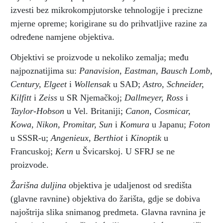
izvesti bez mikrokompjutorske tehnologije i precizne
mjerne opreme; korigirane su do prihvatljive razine za
određene namjene objektiva.
Objektivi se proizvode u nekoliko zemalja; među
najpoznatijima su:
Panavision, Eastman, Bausch Lomb,
Century, Elgeet
i
Wollensak
u SAD;
Astro, Schneider,
Kilfitt
i
Zeiss
u SR Njemačkoj;
Dallmeyer, Ross
i
Taylor-Hobson
u Vel. Britaniji;
Canon, Cosmicar,
Kowa, Nikon, Promitar, Sun
i
Komura
u Japanu;
Foton
u SSSR-u;
Angenieux, Berthiot
i
Kinoptik
u
Francuskoj;
Kern
u Švicarskoj. U SFRJ se ne
proizvode.
Žarišna duljina
objektiva je udaljenost od središta
(glavne ravnine) objektiva do žarišta, gdje se dobiva
najoštrija slika snimanog predmeta. Glavna ravnina je