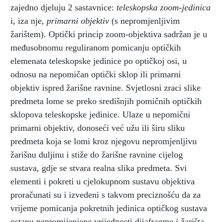
zajedno djeluju 2 sastavnice:
teleskopska zoom-jedinica
i, iza nje,
primarni objektiv
(s nepromjenljivim
žarištem). Optički princip zoom-objektiva sadržan je u
međusobnomu reguliranom pomicanju optičkih
elemenata teleskopske jedinice po optičkoj osi, u
odnosu na nepomičan optički sklop ili primarni
objektiv ispred žarišne ravnine. Svjetlosni zraci slike
predmeta lome se preko središnjih pomičnih optičkih
sklopova teleskopske jedinice. Ulaze u nepomični
primarni objektiv, donoseći već užu ili širu sliku
predmeta koja se lomi kroz njegovu nepromjenljivu
žarišnu duljinu i stiže do žarišne ravnine cijelog
sustava, gdje se stvara realna slika predmeta. Svi
elementi i pokreti u cjelokupnom sustavu objektiva
proračunati su i izvedeni s takvom preciznošću da za
vrijeme pomicanja pokretnih jedinica optičkog sustava
ostanu nepromijenjene vrijednosti dijafragme i žarišta,