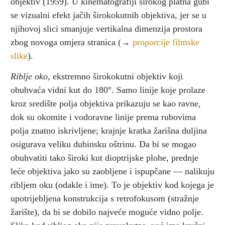
objektiv (1959). U kinematografiji širokog platna gubi
se vizualni efekt jačih širokokutnih objektiva, jer se u
njihovoj slici smanjuje vertikalna dimenzija prostora
zbog novoga omjera stranica (→
proporcije filmske
slike
).
Riblje oko
, ekstremno širokokutni objektiv koji
obuhvaća vidni kut do 180°. Samo linije koje prolaze
kroz središte polja objektiva prikazuju se kao ravne,
dok su okomite i vodoravne linije prema rubovima
polja znatno iskrivljene; krajnje kratka žarišna duljina
osigurava veliku dubinsku oštrinu. Da bi se mogao
obuhvatiti tako široki kut dioptrijske plohe, prednje
leće objektiva jako su zaobljene i ispupčane — nalikuju
ribljem oku (odakle i ime). To je objektiv kod kojega je
upotrijebljena konstrukcija s retrofokusom (stražnje
žarište), da bi se dobilo najveće moguće vidno polje.