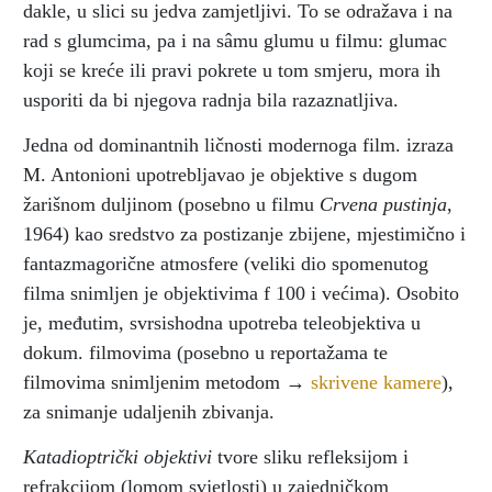
dakle, u slici su jedva zamjetljivi. To se odražava i na
rad s glumcima, pa i na sâmu glumu u filmu: glumac
koji se kreće ili pravi pokrete u tom smjeru, mora ih
usporiti da bi njegova radnja bila razaznatljiva.
Jedna od dominantnih ličnosti modernoga film. izraza
M. Antonioni upotrebljavao je objektive s dugom
žarišnom duljinom (posebno u filmu
Crvena pustinja
,
1964) kao sredstvo za postizanje zbijene, mjestimično i
fantazmagorične atmosfere (veliki dio spomenutog
filma snimljen je objektivima f 100 i većima). Osobito
je, međutim, svrsishodna upotreba teleobjektiva u
dokum. filmovima (posebno u reportažama te
filmovima snimljenim metodom →
skrivene kamere
),
za snimanje udaljenih zbivanja.
Katadioptrički objektivi
tvore sliku refleksijom i
refrakcijom (lomom svjetlosti) u zajedničkom