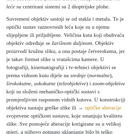
leće
su centrirani sistemi sa 2 dioptrijske plohe.
Suvremeni objektiv sastoji se od stakla i metala. To je
optički sustav raznovrsnih leća koje su u njemu
slijepljene ili priljubljene. Veličina kuta koji obuhvaća
objektiv određuje se
žarišnom duljinom
. Objektiv
proizvodi kružnu sliku, a ona postaje četverokutna, jer
je takav format slike u vratašcima kamere. U
fotografiji, kinematografiji i tv-tehnici objektivi se
prema vidnom kutu dijele na
srednje
(
normalne
),
širokokutne, uskokutne
(
teleobjektive
) i
zoom-objektive
koji su složeni mehaničko-optički sustavi s
promjenljivim rasponom vidnih kutova. U konstrukciji
objektiva nastaju greške slike ili →
optičke aberacije
svojstvene optičkom sustavu, koje smanjuju kvalitetu
slike. Sve postojeće aberacije korigirane su u velikoj
mjeri, a njihovo potpuno uklanjanje bilo bi teško