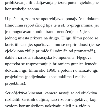
približavanja ili udaljavanja prizora putem cjelokupne
konstrukcije zooma.
U početku, zoom se upotrebljavao ponajviše u dokum.
filmovima reportažnog tipa te u sl. tv-programima, jer
je omogućavao kontinuirano prenošenje pažnje s
jednog mjesta prizora na drugo. U igr. filmu počeo se
koristiti kasnije; spočitavala mu se neprirodnost (jer se
cjelokupna zbilja primiče ili odmiče od promatračâ),
dakle i izrazita stilizacijska komponenta. Njegova
upotreba se rasprostranjuje brisanjem granica između
dokum. i igr. filma oko 1960, a potom i u izrazito igr.
projektima (podjednako u spektaklima i realist.
projektima).
Set objektiva
kinemat. kamere sastoji se od objektiva
različitih žarišnih duljina, kao i zoom-objektiva, koji
svojom konstrukcijom pokrivaju cijeli niz vidnih