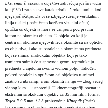
Ekstremni širokokutni objektivi
zahvaćuju još širi vidni
kut (95°) i zato su sve karakteristike širokokutnika kod
njega još očitije. Da bi se izbjeglo rušenje vertikalnih
linija u slici (inače često korišten vizualni efekt),
optička os objektiva mora se usmjeriti pod pravim
kutom na okomicu objekta. U objektivu koji je
centriran, okomice njegovih leća okomite su na optičku
os objektiva, i ako su paralelne s okomicama predmeta
koji se snima, širokokutni objektiv koji je tako
usmjeren snimit će »ispravno« geom. reprodukciju
predmeta u cijelomu svomu vidnom polju. Također,
pokreti paralelni s optičkom osi objektiva u snimci
znatno su ubrzaniji, a oni okomiti na nju — zbog većeg
vidnog kuta — usporeniji. U kinematografiji poznat je
ekstremni širokokutni objektiv za 35 mm film. format
Tegea F 9
,
5 mm, f 2
,
3
proizvodnje
Kinoptik
(Pariz).
Iako u sâmom objektivu ne postoji nedostatak zbog