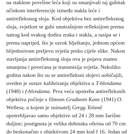
na staklene površine leća koji su smanjivali taj gubitak
učinkom interferencije između stakla leće i
antirefleksnog sloja. Kod objektiva bez antirefleksnog
sloja, svjetlost se gubi unutrašnjom refleksijom prema
natrag kod svakog dodira zraka i stakla, a rasipa se i
prema naprijed, što je uzrok blještanju, jednom općem
blijedosivom preljevu svjetla preko cijele slike. Nakon
stavljanja antirefleksnog sloja ova je pojava znatno
smanjena i povećana je transmisija svjetla. Nekoliko
godina nakon što su se antirefleksni slojevi uobičajili,
uveden je sustav kalibriranja objektiva u
T-blendama
(1948) i
f-blendama
. Prva veća upotreba antirefleksnih
objektiva počinje s filmom
Građanin Kane
(1941) O.
Wellesa, u kojem je snimatelj
Gregg Toland
upotrebljavao samo objektive od 24 i 28 mm žarišne
duljine; postignuta je velika dubinska oštrina od 70 cm
do beskonačno s objektivom 24 mm kod f 16. Jedan od