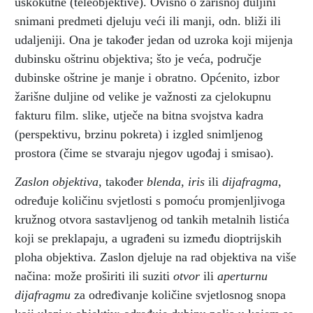
uskokutne (teleobjektive). Ovisno o žarišnoj duljini
snimani predmeti djeluju veći ili manji, odn. bliži ili
udaljeniji. Ona je također jedan od uzroka koji mijenja
dubinsku oštrinu objektiva; što je veća, područje
dubinske oštrine je manje i obratno. Općenito, izbor
žarišne duljine od velike je važnosti za cjelokupnu
fakturu film. slike, utječe na bitna svojstva kadra
(perspektivu, brzinu pokreta) i izgled snimljenog
prostora (čime se stvaraju njegov ugođaj i smisao).
Zaslon objektiva
, također
blenda, iris
ili
dijafragma
,
određuje količinu svjetlosti s pomoću promjenljivoga
kružnog otvora sastavljenog od tankih metalnih listića
koji se preklapaju, a ugrađeni su između dioptrijskih
ploha objektiva. Zaslon djeluje na rad objektiva na više
načina: može proširiti ili suziti
otvor
ili
aperturnu
dijafragmu
za određivanje količine svjetlosnog snopa