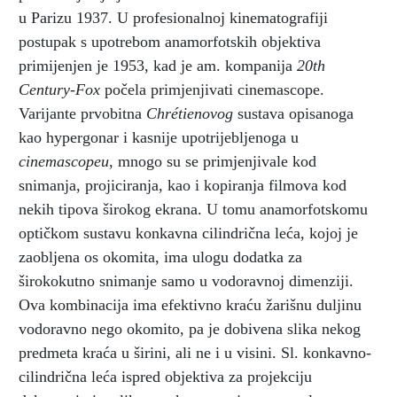
u Parizu 1937. U profesionalnoj kinematografiji
postupak s upotrebom anamorfotskih objektiva
primijenjen je 1953, kad je am. kompanija
20th
Century-Fox
počela primjenjivati cinemascope.
Varijante prvobitna
Chrétienovog
sustava opisanoga
kao hypergonar i kasnije upotrijebljenoga u
cinemascopeu
, mnogo su se primjenjivale kod
snimanja, projiciranja, kao i kopiranja filmova kod
nekih tipova širokog ekrana. U tomu anamorfotskomu
optičkom sustavu konkavna cilindrična leća, kojoj je
zaobljena os okomita, ima ulogu dodatka za
širokokutno snimanje samo u vodoravnoj dimenziji.
Ova kombinacija ima efektivno kraću žarišnu duljinu
vodoravno nego okomito, pa je dobivena slika nekog
predmeta kraća u širini, ali ne i u visini. Sl. konkavno-
cilindrična leća ispred objektiva za projekciju