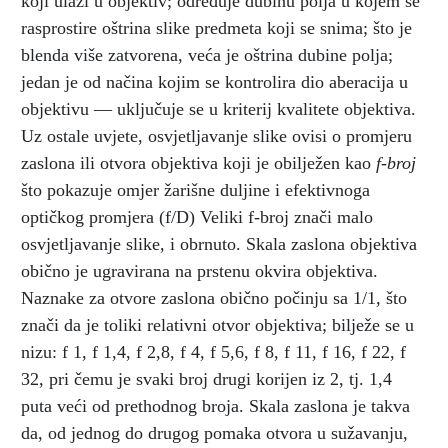
koji ulazi u objektiv; određuje dubinu polja u kojem se
rasprostire oštrina slike predmeta koji se snima; što je
blenda više zatvorena, veća je oštrina dubine polja;
jedan je od načina kojim se kontrolira dio aberacija u
objektivu — uključuje se u kriterij kvalitete objektiva.
Uz ostale uvjete, osvjetljavanje slike ovisi o promjeru
zaslona ili otvora objektiva koji je obilježen kao
f-broj
što pokazuje omjer žarišne duljine i efektivnoga
optičkog promjera (f/D) Veliki f-broj znači malo
osvjetljavanje slike, i obrnuto. Skala zaslona objektiva
obično je ugravirana na prstenu okvira objektiva.
Naznake za otvore zaslona obično počinju sa 1/1, što
znači da je toliki relativni otvor objektiva; bilježe se u
nizu: f 1, f 1,4, f 2,8, f 4, f 5,6, f 8, f 11, f 16, f 22, f
32, pri čemu je svaki broj drugi korijen iz 2, tj. 1,4
puta veći od prethodnog broja. Skala zaslona je takva
da, od jednog do drugog pomaka otvora u sužavanju,