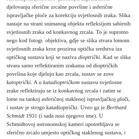
djelovanju sferične zrcalne površine i asferične
ispravljačke ploče za korekciju svjetlosnih zraka. Slika
nastaje na strani snimanog objekta refleksijom sabirnih
svjetlosnih zraka od konkavnog zrcala. To je suprotno
nego kod fotogr. objektiva, gdje se slika stvara lomom
svjetlosnih zraka kroz prozirna optička sredstva iza
optičkog sustava koji se naziva
dioptrički
. Kad se slika
stvara samo reflektiranim zrakama od dioptričkih
površina koje djeluju kao zrcala, sustav se zove
katoptrički
. A u
katadioptričkom
sustavu svjetlosne
zrake reflektiraju se iz konkavnog zrcala i zatim se
lome na tankoj asferičnoj staklenoj ispravljačkoj ploči,
i sustav je strogo katadioptrički. Uveo ga je
Berthard
Schmidt
1931 (i sada nosi njegovo ime). U
Schmidtovoj astronomskoj kameri upotrebljava se
sferično zrcalo umjesto optičkog staklenog sustava, i