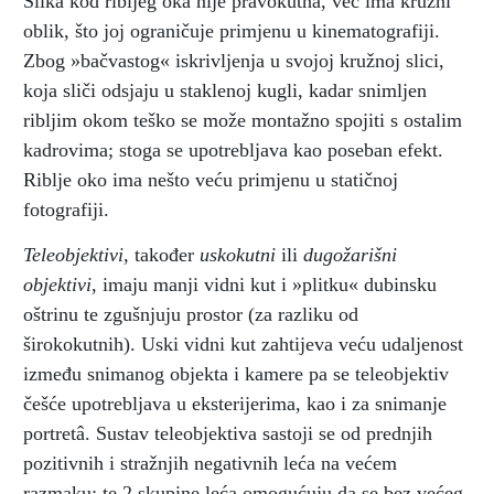
Slika kod ribljeg oka nije pravokutna, već ima kružni
oblik, što joj ograničuje primjenu u kinematografiji.
Zbog »bačvastog« iskrivljenja u svojoj kružnoj slici,
koja sliči odsjaju u staklenoj kugli, kadar snimljen
ribljim okom teško se može montažno spojiti s ostalim
kadrovima; stoga se upotrebljava kao poseban efekt.
Riblje oko ima nešto veću primjenu u statičnoj
fotografiji.
Teleobjektivi
, također
uskokutni
ili
dugožarišni
objektivi
, imaju manji vidni kut i »plitku« dubinsku
oštrinu te zgušnjuju prostor (za razliku od
širokokutnih). Uski vidni kut zahtijeva veću udaljenost
između snimanog objekta i kamere pa se teleobjektiv
češće upotrebljava u eksterijerima, kao i za snimanje
portretâ. Sustav teleobjektiva sastoji se od prednjih
pozitivnih i stražnjih negativnih leća na većem
razmaku; te 2 skupine leća omogućuju da se bez većeg