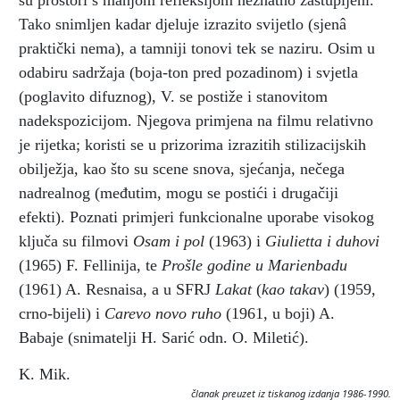
su prostori s manjom refleksijom neznatno zastupljeni.
Tako snimljen kadar djeluje izrazito svijetlo (sjenâ
praktički nema), a tamniji tonovi tek se naziru. Osim u
odabiru sadržaja (boja-ton pred pozadinom) i svjetla
(poglavito difuznog), V. se postiže i stanovitom
nadekspozicijom. Njegova primjena na filmu relativno
je rijetka; koristi se u prizorima izrazitih stilizacijskih
obilježja, kao što su scene snova, sjećanja, nečega
nadrealnog (međutim, mogu se postići i drugačiji
efekti). Poznati primjeri funkcionalne uporabe visokog
ključa su filmovi
Osam i pol
(1963) i
Giulietta i duhovi
(1965) F. Fellinija, te
Prošle godine u Marienbadu
(1961) A. Resnaisa, a u SFRJ
Lakat
(
kao takav
) (1959,
crno-bijeli) i
Carevo novo ruho
(1961, u boji) A.
Babaje (snimatelji H. Sarić odn. O. Miletić).
K. Mik.
članak preuzet iz tiskanog izdanja 1986-1990.