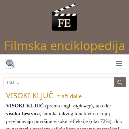
Filmska enciklopedija
VISOKI KLJUČ
traži dalje ...
VISOKI KLJUČ
(prema engl.
high-key
), također
visoka ljestvica
, snimka takvog tonaliteta u kojoj
prevladavaju površine visoke refleksije (oko 72%), dok