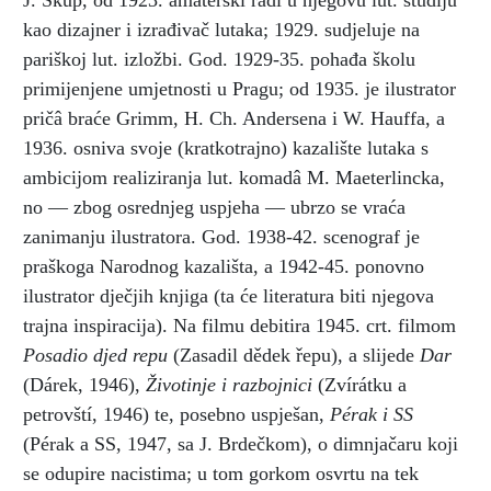
J. Skup, od 1923. amaterski radi u njegovu lut. studiju
kao dizajner i izrađivač lutaka; 1929. sudjeluje na
pariškoj lut. izložbi. God. 1929-35. pohađa školu
primijenjene umjetnosti u Pragu; od 1935. je ilustrator
pričâ braće Grimm, H. Ch. Andersena i W. Hauffa, a
1936. osniva svoje (kratkotrajno) kazalište lutaka s
ambicijom realiziranja lut. komadâ M. Maeterlincka,
no — zbog osrednjeg uspjeha — ubrzo se vraća
zanimanju ilustratora. God. 1938-42. scenograf je
praškoga Narodnog kazališta, a 1942-45. ponovno
ilustrator dječjih knjiga (ta će literatura biti njegova
trajna inspiracija). Na filmu debitira 1945. crt. filmom
Posadio djed repu
(Zasadil dědek řepu), a slijede
Dar
(Dárek, 1946),
Životinje i razbojnici
(Zvírátku a
petrovští, 1946) te, posebno uspješan,
Pérak i SS
(Pérak a SS, 1947, sa J. Brdečkom), o dimnjačaru koji
se odupire nacistima; u tom gorkom osvrtu na tek