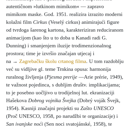
autentičnom »lutkinom mimikom« — zapravo
mimikom maske. God. 1951. realizira izrazito moderni
kolažni film
Cirkus
(Veselý cirkus) animirajući figure
od tvrdoga šarenog kartona, karakteriziran reduciranom
animacijom (kao što u to doba u Kanadi radi G.
Dunning) i smanjenjem iluzije trodimenzionalnog
prostora; time je izvršio značajan utjecaj i
na →
Zagrebačku školu crtanog filma
. U tom razdoblju
već su vidljive gl. teme Trnkina opusa: harmonija
ruralnog življenja (
Pjesma prerije
—Arie prérie, 1949),
te važnost pojedinca, s dubljim društv. implikacijama;
to je posebno uočljivo u trodijelnoj lut. ekranizaciji
Hašekova
Dobrog vojnika Švejka
(Dobrý voják Švejk,
1954). Kasniji značajni projekti su
Zašto UNESCO
(Proč UNESCO, 1958, po narudžbi te organizacije) i
San ivanjske noći
(Sen noci svatojánské, 1958), te