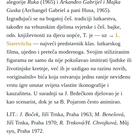
alegorije
Ruka
(1965) i
Arkanđeo Gabrijel i Majka
Guska
(Archangel Gabriel a pani Husa, 1965).
Izgrađujući se na bogatoj češ. tradiciji lutkarstva,
također na vrhunskim djelima svjetske i češ. bajke,
odn. književnosti za djecu uopće, T. je — uz →
L.
Starevitcha
— najveći predstavnik klas. lutkarskog
filma, ujedno i preteča modernoga. Svojim stiliziranim
figurama ne samo da nije pokušavao imitirati ljudske ili
životinjske kretnje, već ih je uzdigao na razinu novih,
»originalnih« bića koja ostvaruju jednu ranije neviđenu
vrstu igre unutar svijeta vlastite ikonografije i
kauzaliteta. U suradnji sa J. Brdečkom djelovao je i
kao scenarist, dok je sa B. Pojarom često animirao.
LIT.:
J. Boček
, Jiří Trnka, Praha 1963;
M. Benešová
,
Jiří Trnka, Praha 1970;
R. Trnková/H. Chvojková
, Můj
syn, Praha 1972.