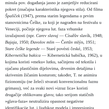
minula pov. događanja jasno je zamjetljiv reducirani
pokret (značajna karakteristika njegova stila). Od filma
Špalíček
(1947), prema starim legendama o prvim
stanovnicima Češke, za koji je nagrađen na festivalu u
Veneciji, počinje njegova lut. faza vrhunske
izražajnosti (npr.
Carev slavuj
— Císařův slavík, 1948;
Bajaja
, 1950;
Đavolov mlin
— Čertův mlýn, 1951;
Stare češke legende
— Staré povésti české, 1953;
Kibernetička bakica
— Kibernetická babička, 1962), u
kojima koristi »meku« lutku, sačinjenu od tekstila i
ojačanu plastičnim dijelovima, drvenim detaljima i
skrivenim žičanim kosturom; također, T. ne animira
fizionomiju (ne želeći stvarati konvencionalnu faznu
grimasu), već za svaki novi »izraz lica« koristi
drugačije oblikovanu glavu; tako serijom statičnih
»glava-faza« neutralizira opasnost negativne
identifikacije lut. i ljudskog modela i impresionira