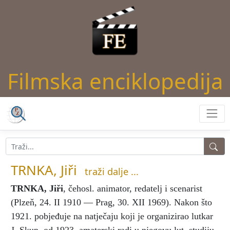
Filmska enciklopedija
TRNKA, Jiři
traži dalje ...
TRNKA, Jiři
, čehosl. animator, redatelj i scenarist
(Plzeň, 24. II 1910 — Prag, 30. XII 1969). Nakon što
1921. pobjeđuje na natječaju koji je organizirao lutkar