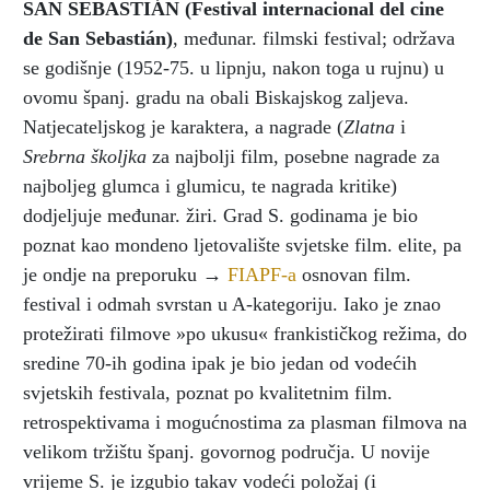
SAN SEBASTIÁN (Festival internacional del cine
de San Sebastián)
, međunar. filmski festival; održava
se godišnje (1952-75. u lipnju, nakon toga u rujnu) u
ovomu španj. gradu na obali Biskajskog zaljeva.
Natjecateljskog je karaktera, a nagrade (
Zlatna
i
Srebrna školjka
za najbolji film, posebne nagrade za
najboljeg glumca i glumicu, te nagrada kritike)
dodjeljuje međunar. žiri. Grad S. godinama je bio
poznat kao mondeno ljetovalište svjetske film. elite, pa
je ondje na preporuku →
FIAPF-a
osnovan film.
festival i odmah svrstan u A-kategoriju. Iako je znao
protežirati filmove »po ukusu« frankističkog režima, do
sredine 70-ih godina ipak je bio jedan od vodećih
svjetskih festivala, poznat po kvalitetnim film.
retrospektivama i mogućnostima za plasman filmova na
velikom tržištu španj. govornog područja. U novije
vrijeme S. je izgubio takav vodeći položaj (i