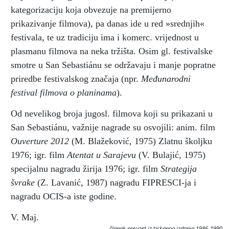
kategorizaciju koja obvezuje na premijerno
prikazivanje filmova), pa danas ide u red »srednjih«
festivala, te uz tradiciju ima i komerc. vrijednost u
plasmanu filmova na neka tržišta. Osim gl. festivalske
smotre u San Sebastiánu se održavaju i manje popratne
priredbe festivalskog značaja (npr.
Međunarodni
festival filmova o planinama
).
Od nevelikog broja jugosl. filmova koji su prikazani u
San Sebastiánu, važnije nagrade su osvojili: anim. film
Ouverture 2012
(M. Blažeković, 1975) Zlatnu školjku
1976; igr. film
Atentat u Sarajevu
(V. Bulajić, 1975)
specijalnu nagradu žirija 1976; igr. film
Strategija
švrake
(Z. Lavanić, 1987) nagradu FIPRESCI-ja i
nagradu OCIS-a iste godine.
V. Maj.
članak preuzet iz tiskanog izdanja 1986-1990.