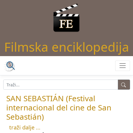
Filmska enciklopedija
SAN SEBASTIÁN (Festival
internacional del cine de San
Sebastián)
traži dalje ...