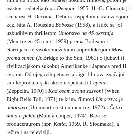
filmu od 1953. kao redatelj dokum. filmova, potom je
asistent redatelja (npr.
Demoni
, 1955, H.-G. Clouzota) i
scenarist H. Decoina. Debitira uspjelom ekranizacijom
kaz. hita A. Roussina
Bobosse
(1958), a ističe se još
uzbudljivim thrillerom
Umorstvo na 45 okretaja
(Meurtre en 45 tours, 1959) prema Boileauu i
Narcejacu te visokobudžetnom koprodukcijom
Most
prema suncu
(A Bridge to the Sun, 1961) o ljubavi (i
civilizacijskom sukobu) Amerikanke i Japanca pred II
svj. rat. Od njegovih petnaestak igr. filmova značajni
su i koprodukcijski akcioni spektakli
Cepelin
(Zeppelin, 1970) i
Kad osam zvona zazvoni
(When
Eight Beils Toll, 1971) te krim. filmovi
Umorstvo je
umorstvo
(Un meurtre est un meurtre, 1972) i
Četiri
dana u paklu
(Main à couper, 1974). Bavi se
producenturom (npr.
Katia
, 1959, R. Siodmaka), a
režira i na televiziji.