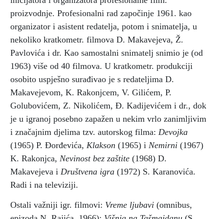
inicijatora i organizatora profesionalne film.
proizvodnje. Profesionalni rad započinje 1961. kao
organizator i asistent redatelja, potom i snimatelja, u
nekoliko kratkometr. filmova D. Makavejeva, Ž.
Pavlovića i dr. Kao samostalni snimatelj snimio je (od
1963) više od 40 filmova. U kratkometr. produkciji
osobito uspješno surađivao je s redateljima D.
Makavejevom, K. Rakonjcem, V. Gilićem, P.
Golubovićem, Z. Nikolićem, Đ. Kadijevićem i dr., dok
je u igranoj posebno zapažen u nekim vrlo zanimljivim
i značajnim djelima tzv. autorskog filma:
Devojka
(1965) P. Đorđevića,
Klakson
(1965) i
Nemirni
(1967)
K. Rakonjca,
Nevinost bez zaštite
(1968) D.
Makavejeva i
Društvena igra
(1972) S. Karanovića.
Radi i na televiziji.
Ostali važniji igr. filmovi:
Vreme ljubavi
(omnibus,
epizoda N. Rajića, 1966);
Višnja na Tašmajdanu
(S.