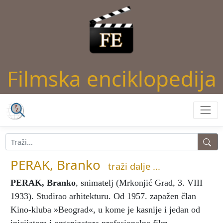
Filmska enciklopedija
PERAK, Branko
traži dalje ...
PERAK, Branko
, snimatelj (Mrkonjić Grad, 3. VIII
1933). Studirao arhitekturu. Od 1957. zapažen član
Kino-kluba »Beograd«, u kome je kasnije i jedan od