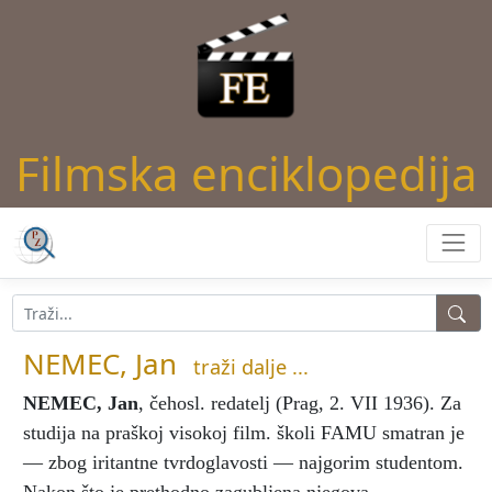
Filmska enciklopedija
NEMEC, Jan
traži dalje ...
NEMEC, Jan
, čehosl. redatelj (Prag, 2. VII 1936). Za
studija na praškoj visokoj film. školi FAMU smatran je
— zbog iritantne tvrdoglavosti — najgorim studentom.