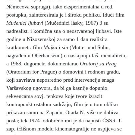
Němecova supruga), iako eksperimentalna u red.
postupku, zainteresirala je i široku publiku. Idući film
Mučenici ljubavi
(Mučedníci lásky, 1967) 3 su
nadrealist. i komična sna o neostvarenoj ljubavi. Iste
godine u Nizozemskoj za samo 1 dan realizira
kratkometr. film
Majka i sin
(Mutter und Sohn,
nagrađen u Oberhausenu) o nastajanju faš. mentaliteta,
a 1968. dugometr. dokumentarac
Oratorij za Prag
(Oratorium for Prague) o domovini i rodnom gradu,
koji završava neposredno pred intervenciju snaga
Varšavskog ugovora, da bi ga kasnije dopunio
sekvencama sovj. tenkova koje tvore izrazit
kontrapunkt ostalom sadržaju; film je u tom obliku
prikazan samo na Zapadu. Otada N. više ne dobiva
posla; tek 1974. odobreno mu je da napusti ČSSR. U
zap. tržišnom modelu kinematografije ne uspijeva se