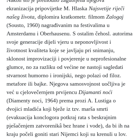
Nakon što je prethodno zagubljena njegova
ekranizacija pripovijetke M. Hlaska
Najsvetije riječi
našeg života
, diplomira kratkometr. filmom
Zalogaj
(Sousto, 1960) nagrađivanim na festivalima u
Amsterdamu i Oberhausenu. S ostalim čehosl. autorima
svoje generacije dijeli vjeru u neponovljivost i
životnost kvaliteta koje se javljaju pri snimanju,
sklonost improvizaciji i povjerenje u neprofesionalne
glumce, no za razliku od većine ne nastoji sagledati
stvarnost humorno i ironijski, nego polazi od filoz.
metafore ili bajke. Njegova samosvojnost uočljiva je
već u cjelovečernjem prvijencu
Dijamanti noći
(Diamenty noci, 1964) prema prozi A. Lustiga o
dvojici mladića koji bježe iz tzv. marša smrti
(evakuacija konclogora potkraj rata s beskrajnim
pješačenjem zatvorenikâ bez hrane i vode), da bi ih na
kraju počeli goniti stari Nijemci koji su krenuli u lov.