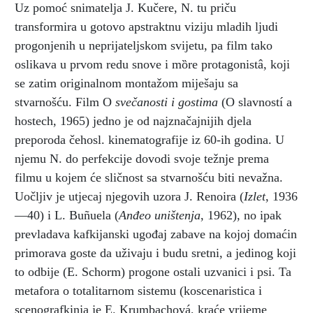
Uz pomoć snimatelja J. Kučere, N. tu priču
transformira u gotovo apstraktnu viziju mladih ljudi
progonjenih u neprijateljskom svijetu, pa film tako
oslikava u prvom redu snove i mȍre protagonistâ, koji
se zatim originalnom montažom miješaju sa
stvarnošću. Film O
svečanosti i gostima
(O slavností a
hostech, 1965) jedno je od najznačajnijih djela
preporoda čehosl. kinematografije iz 60-ih godina. U
njemu N. do perfekcije dovodi svoje težnje prema
filmu u kojem će sličnost sa stvarnošću biti nevažna.
Uočljiv je utjecaj njegovih uzora J. Renoira (
Izlet
, 1936
—40) i L. Buñuela (
Anđeo uništenja
, 1962), no ipak
prevladava kafkijanski ugođaj zabave na kojoj domaćin
primorava goste da uživaju i budu sretni, a jedinog koji
to odbije (E. Schorm) progone ostali uzvanici i psi. Ta
metafora o totalitarnom sistemu (koscenaristica i
scenografkinja je E. Krumbachová, kraće vrijeme