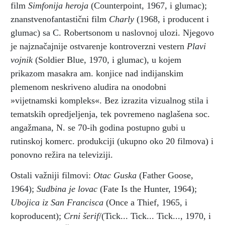
film
Simfonija heroja
(Counterpoint, 1967, i glumac);
znanstvenofantastični film
Charly
(1968, i producent i
glumac) sa C. Robertsonom u naslovnoj ulozi. Njegovo
je najznačajnije ostvarenje kontroverzni vestern
Plavi
vojnik
(Soldier Blue, 1970, i glumac), u kojem
prikazom masakra am. konjice nad indijanskim
plemenom neskriveno aludira na onodobni
»vijetnamski kompleks«. Bez izrazita vizualnog stila i
tematskih opredjeljenja, tek povremeno naglašena soc.
angažmana, N. se 70-ih godina postupno gubi u
rutinskoj komerc. produkciji (ukupno oko 20 filmova) i
ponovno režira na televiziji.
Ostali važniji filmovi:
Otac Guska
(Father Goose,
1964);
Sudbina je lovac
(Fate Is the Hunter, 1964);
Ubojica iz San Francisca
(Once a Thief, 1965, i
koproducent);
Crni šerif
/(Tick... Tick... Tick..., 1970, i