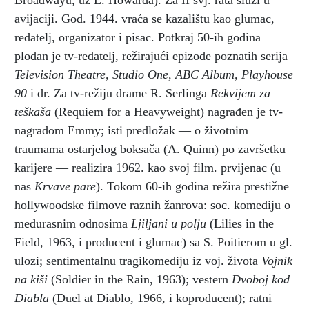
Broadwayu, uz L. Howarda). Za II svj. rata služi u
avijaciji. God. 1944. vraća se kazalištu kao glumac,
redatelj, organizator i pisac. Potkraj 50-ih godina
plodan je tv-redatelj, režirajući epizode poznatih serija
Television Theatre, Studio One, ABC Album, Playhouse
90
i dr. Za tv-režiju drame R. Serlinga
Rekvijem za
teškaša
(Requiem for a Heavyweight) nagrađen je tv-
nagradom Emmy; isti predložak — o životnim
traumama ostarjelog boksača (A. Quinn) po završetku
karijere — realizira 1962. kao svoj film. prvijenac (u
nas
Krvave pare
). Tokom 60-ih godina režira prestižne
hollywoodske filmove raznih žanrova: soc. komediju o
međurasnim odnosima
Ljiljani u polju
(Lilies in the
Field, 1963, i producent i glumac) sa S. Poitierom u gl.
ulozi; sentimentalnu tragikomediju iz voj. života
Vojnik
na kiši
(Soldier in the Rain, 1963); vestern
Dvoboj kod
Diabla
(Duel at Diablo, 1966, i koproducent); ratni