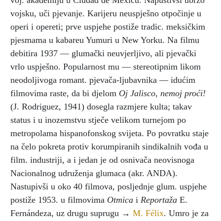
voj. akademiju u Ciudad de Méxicu. Napustivši ubrzo
vojsku, uči pjevanje. Karijeru neuspješno otpočinje u
operi i opereti; prve uspjehe postiže tradic. meksičkim
pjesmama u kabareu Yumuri u New Yorku. Na filmu
debitira 1937 — glumački neuvjerljivo, ali pjevački
vrlo uspješno. Popularnost mu — stereotipnim likom
neodoljivoga romant. pjevača-ljubavnika — idućim
filmovima raste, da bi djelom
Oj Jalisco, nemoj proći!
(J. Rodriguez, 1941) dosegla razmjere kulta; takav
status i u inozemstvu stječe velikom turnejom po
metropolama hispanofonskog svijeta. Po povratku staje
na čelo pokreta protiv korumpiranih sindikalnih vođa u
film. industriji, a i jedan je od osnivača neovisnoga
Nacionalnog udruženja glumaca (akr. ANDA).
Nastupivši u oko 40 filmova, posljednje glum. uspjehe
postiže 1953. u filmovima
Otmica
i
Reportaža
E.
Fernándeza, uz drugu suprugu →
M. Félix
. Umro je za