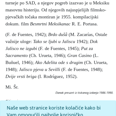
turneje po SAD, a njegov pogreb izazvao je u Meksiku
masovnu histeriju. Od njegovih najuspjelijih filmsko-
pjevačkih točaka montiran je 1955. kompilacijski
dokum. film
Besmrtni Meksikanac
R. E. Portasa.
(F. de Fuentes, 1942);
Brdo dušâ
(M. Zacarías, Ostale
važnije uloge:
Tako se ljubi u Jaliscu
1942);
Dok
Jalisco ne izgubi
(F. de Fuentes, 1945);
Put za
Sacramento
(Ch. Urueta, 1946);
Gran Casino
(L.
Buñuel, 1946);
Ako Adelita ode s drugim
(Ch. Urueta,
1948);
Jalisco pjeva u Sevilli
(F. de Fuentes, 1948);
Dvije vrsti briga
(I. Rodríguez, 1952).
Mi. Šr.
članak preuzet iz tiskanog izdanja 1986-1990.
Citiranje:
NEGRETE, Jorge.
Filmska enciklopedija (1986-90), mrežno
Naše web stranice koriste kolačiće kako bi
izdanje.
Leksikografski zavod Miroslav Krleža, 2026.
Vam omogućili najbolje korisničko