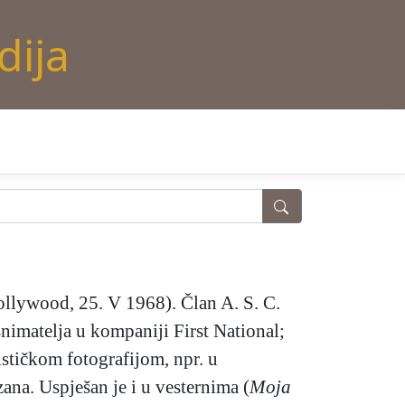
dija
llywood, 25. V 1968). Član A. S. C.
snimatelja u kompaniji First National;
stičkom fotografijom, npr. u
ana. Uspješan je i u vesternima (
Moja