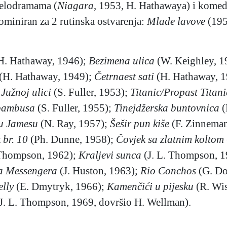
melodramama (
Niagara
, 1953, H. Hathawaya) i komed
nominiran za 2 rutinska ostvarenja:
Mlade lavove
(195
H. Hathaway, 1946);
Bezimena ulica
(W. Keighley, 1
(H. Hathaway, 1949);
Četrnaest sati
(H. Hathaway, 
Južnoj ulici
(S. Fuller, 1953);
Titanic/Propast Titan
bambusa
(S. Fuller, 1955);
Tinejdžerska buntovnica
(
ju Jamesu
(N. Ray, 1957);
Šešir pun kiše
(F. Zinnema
 br. 10
(Ph. Dunne, 1958);
Čovjek sa zlatnim koltom
 Thompson, 1962);
Kraljevi sunca
(J. L. Thompson, 
a Messengera
(J. Huston, 1963);
Rio Conchos
(G. Do
elly
(E. Dmytryk, 1966);
Kamenčići u pijesku
(R. Wis
J. L. Thompson, 1969, dovršio H. Wellman).