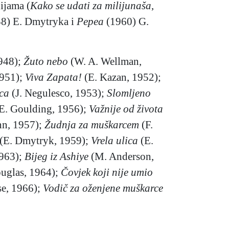
ijama (
Kako se udati za milijunaša
,
8) E. Dmytryka i
Pepea
(1960) G.
948);
Žuto nebo
(W. A. Wellman,
1951);
Viva Zapata!
(E. Kazan, 1952);
ica
(J. Negulesco, 1953);
Slomljeno
E. Goulding, 1956);
Važnije od života
nn, 1957);
Žudnja za muškarcem
(F.
(E. Dmytryk, 1959);
Vrela ulica
(E.
1963);
Bijeg iz Ashiye
(M. Anderson,
uglas, 1964);
Čovjek koji nije umio
e, 1966);
Vodič za oženjene muškarce