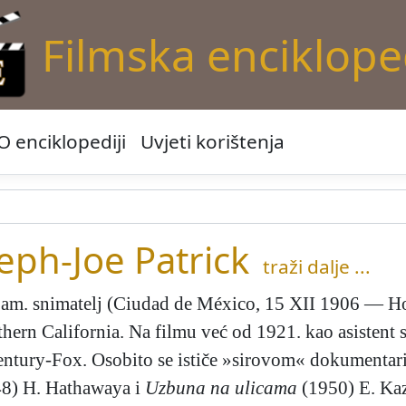
Filmska enciklope
O enciklopediji
Uvjeti korištenja
ph-Joe Patrick
traži dalje ...
 am. snimatelj (Ciudad de México, 15 XII 1906 — Ho
thern California. Na filmu već od 1921. kao asistent 
ntury-Fox. Osobito se ističe »sirovom« dokumentari
8) H. Hathawaya i
Uzbuna na ulicama
(1950) E. Kaz