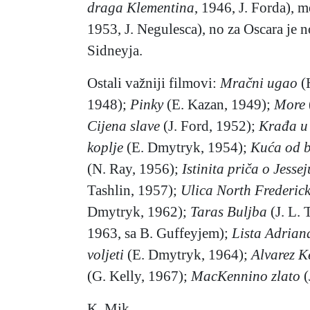
draga Klementina
, 1946, J. Forda), 
1953, J. Negulesca), no za Oscara je 
Sidneyja.
Ostali važniji filmovi:
Mračni ugao
(
1948);
Pinky
(E. Kazan, 1949);
More
Cijena slave
(J. Ford, 1952);
Krađa u 
koplje
(E. Dmytryk, 1954);
Kuća od 
(N. Ray, 1956);
Istinita priča o Jesse
Tashlin, 1957);
Ulica North Frederick
Dmytryk, 1962);
Taras Buljba
(J. L.
1963, sa B. Guffeyjem);
Lista Adrian
voljeti
(E. Dmytryk, 1964);
Alvarez K
(G. Kelly, 1967);
MacKennino zlato
(
K. Mik.