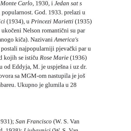
.
Monte Carlo
, 1930, i
Jedan sat s
i popularnost. God. 1933. prelazi u
ci
(1934), u
Princezi Marietti
(1935)
o ukočeni Nelson romantični su par
mnogo kiča). Nazivani
America's
e postali najpopularniji pjevački par u
d kojih se ističu
Rose Marie
(1936)
u od Eddyja, M. je uspješna i uz dr.
ugovora sa MGM-om nastupila je još
abareu. Ukupno je glumila u 28
1931);
San Francisco
(W. S. Van
d, 1938);
Ljubavnici
(W. S. Van