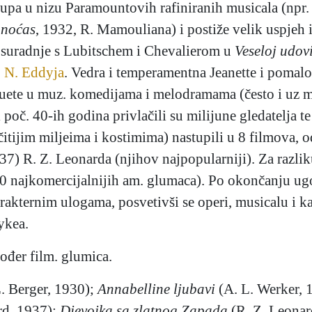
tupa u nizu Paramountovih rafiniranih musicala (npr
 noćas
, 1932, R. Mamouliana) i postiže velik uspjeh 
uradnje s Lubitschem i Chevalierom u
Veseloj udovi
→
N. Eddyja
. Vedra i temperamentna Jeanette i pomal
uete u muz. komedijama i melodramama (često i uz 
i poč. 40-ih godina privlačili su milijune gledatelja t
čitijim miljeima i kostimima) nastupili u 8 filmova, o
7) R. Z. Leonarda (njihov najpopularniji). Za razlik
i 10 najkomercijalnijih am. glumaca). Po okončanju 
rakternim ulogama, posvetivši se operi, musicalu i k
ykea.
kođer film. glumica.
. Berger, 1930);
Annabelline ljubavi
(A. L. Werker, 
rd, 1937);
Djevojka sa zlatnog Zapada
(R. Z. Leonar