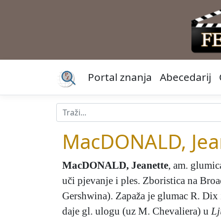
Portal znanja
Abecedarij
MacDONALD, Jea
MacDONALD, Jeanette
, am. glumic
uči pjevanje i ples. Zboristica na Bro
Gershwina). Zapaža je glumac R. Dix 
daje gl. ulogu (uz M. Chevaliera) u
Lj