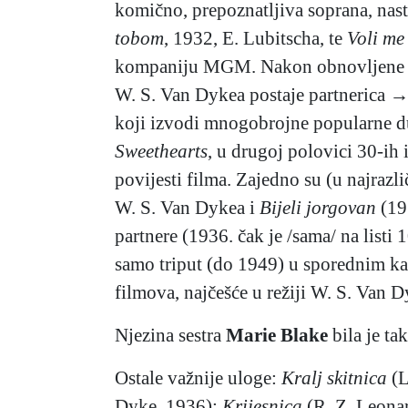
komično, prepoznatljiva soprana, nas
tobom
, 1932, E. Lubitscha, te
Voli me
kompaniju MGM. Nakon obnovljene s
W. S. Van Dykea postaje partnerica 
koji izvodi mnogobrojne popularne d
Sweethearts
, u drugoj polovici 30-ih 
povijesti filma. Zajedno su (u najrazli
W. S. Van Dykea i
Bijeli jorgovan
(193
partnere (1936. čak je /sama/ na list
samo triput (do 1949) u sporednim ka
filmova, najčešće u režiji W. S. Van D
Njezina sestra
Marie Blake
bila je ta
Ostale važnije uloge:
Kralj skitnica
(L
Dyke, 1936);
Krijesnica
(R. Z. Leona