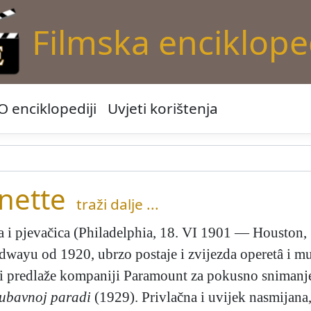
Filmska enciklope
O enciklopediji
Uvjeti korištenja
nette
traži dalje ...
a i pjevačica (Philadelphia, 18. VI 1901 — Houston, 
adwayu od 1920, ubrzo postaje i zvijezda operetâ i mu
i predlaže kompaniji Paramount za pokusno snimanje,
ubavnoj paradi
(1929). Privlačna i uvijek nasmijana,