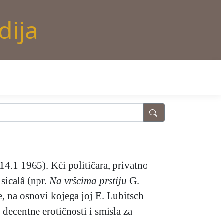
dija
14.1 1965). Kći političara, privatno
sicalâ (npr.
Na vršcima prstiju
G.
 na osnovi kojega joj E. Lubitsch
 decentne erotičnosti i smisla za