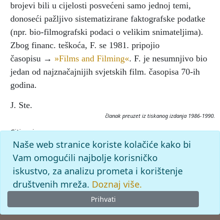
brojevi bili u cijelosti posvećeni samo jednoj temi,
donoseći pažljivo sistematizirane faktografske podatke
(npr. bio-filmografski podaci o velikim snimateljima).
Zbog financ. teškoća, F. se 1981. pripojio
časopisu →
»Films and Filming«
. F. je nesumnjivo bio
jedan od najznačajnijih svjetskih film. časopisa 70-ih
godina.
J. Ste.
članak preuzet iz tiskanog izdanja 1986-1990.
Citiranje:
FOCUS ON FILM.
Filmska enciklopedija (1986-90), mrežno
Naše web stranice koriste kolačiće kako bi
izdanje.
Leksikografski zavod Miroslav Krleža, 2026.
Vam omogućili najbolje korisničko
Pristupljeno 8.8.2026. <https://filmska.lzmk.hr/clanak/focus-
iskustvo, za analizu prometa i korištenje
on-film>.
društvenih mreža.
Doznaj više.
Prihvati
© 2026
Leksikografski zavod
Miroslav Krleža