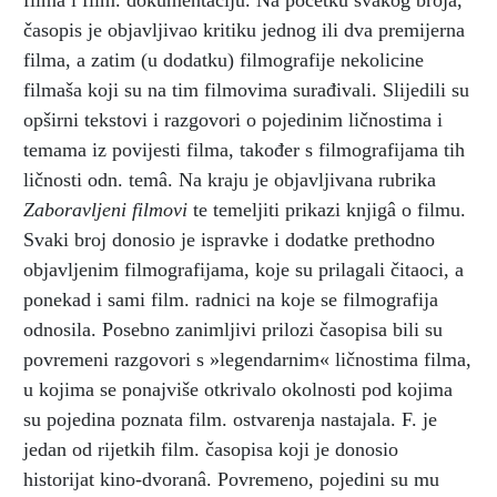
filma i film. dokumentaciju. Na početku svakog broja,
časopis je objavljivao kritiku jednog ili dva premijerna
filma, a zatim (u dodatku) filmografije nekolicine
filmaša koji su na tim filmovima surađivali. Slijedili su
opširni tekstovi i razgovori o pojedinim ličnostima i
temama iz povijesti filma, također s filmografijama tih
ličnosti odn. temâ. Na kraju je objavljivana rubrika
Zaboravljeni filmovi
te temeljiti prikazi knjigâ o filmu.
Svaki broj donosio je ispravke i dodatke prethodno
objavljenim filmografijama, koje su prilagali čitaoci, a
ponekad i sami film. radnici na koje se filmografija
odnosila. Posebno zanimljivi prilozi časopisa bili su
povremeni razgovori s »legendarnim« ličnostima filma,
u kojima se ponajviše otkrivalo okolnosti pod kojima
su pojedina poznata film. ostvarenja nastajala. F. je
jedan od rijetkih film. časopisa koji je donosio
historijat kino-dvoranâ. Povremeno, pojedini su mu