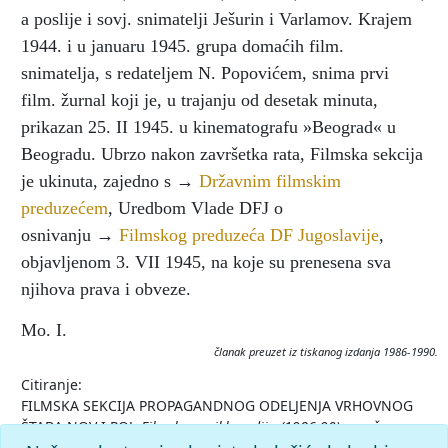
a poslije i sovj. snimatelji Ješurin i Varlamov. Krajem
1944. i u januaru 1945. grupa domaćih film.
snimatelja, s redateljem N. Popovićem, snima prvi
film. žurnal koji je, u trajanju od desetak minuta,
prikazan 25. II 1945. u kinematografu »Beograd« u
Beogradu. Ubrzo nakon završetka rata, Filmska sekcija
je ukinuta, zajedno s →
Državnim filmskim
preduzećem
, Uredbom Vlade DFJ o
osnivanju →
Filmskog preduzeća DF Jugoslavije
,
objavljenom 3. VII 1945, na koje su prenesena sva
njihova prava i obveze.
Mo. I.
članak preuzet iz tiskanog izdanja 1986-1990.
Citiranje:
FILMSKA SEKCIJA PROPAGANDNOG ODELJENJA VRHOVNOG
ŠTABA NOV I POJ.
Filmska enciklopedija (1986-90), mrežno
izdanje.
Leksikografski zavod Miroslav Krleža, 2026.