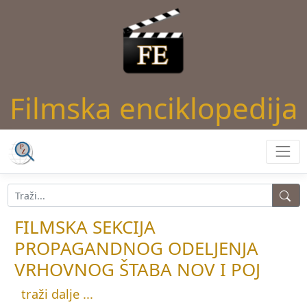
Filmska enciklopedija
FILMSKA SEKCIJA
PROPAGANDNOG ODELJENJA
VRHOVNOG ŠTABA NOV I POJ
traži dalje ...