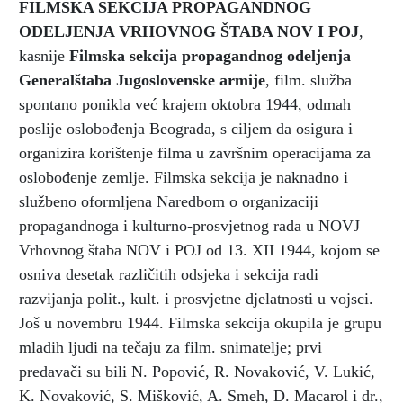
FILMSKA SEKCIJA PROPAGANDNOG
ODELJENJA VRHOVNOG ŠTABA NOV I POJ
,
kasnije
Filmska sekcija propagandnog odeljenja
Generalštaba Jugoslovenske armije
, film. služba
spontano ponikla već krajem oktobra 1944, odmah
poslije oslobođenja Beograda, s ciljem da osigura i
organizira korištenje filma u završnim operacijama za
oslobođenje zemlje. Filmska sekcija je naknadno i
službeno oformljena Naredbom o organizaciji
propagandnoga i kulturno-prosvjetnog rada u NOVJ
Vrhovnog štaba NOV i POJ od 13. XII 1944, kojom se
osniva desetak različitih odsjeka i sekcija radi
razvijanja polit., kult. i prosvjetne djelatnosti u vojsci.
Još u novembru 1944. Filmska sekcija okupila je grupu
mladih ljudi na tečaju za film. snimatelje; prvi
predavači su bili N. Popović, R. Novaković, V. Lukić,
K. Novaković, S. Mišković, A. Smeh, D. Macarol i dr.,