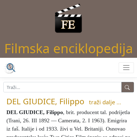
Filmska enciklopedija
DEL GIUDICE, Filippo
traži dalje ...
DEL GIUDICE, Filippo
, brit. producent tal. podrijetla
(Trani, 26. III 1892 — Camerata, 2. I 1963). Emigrira
iz faš. Italije i od 1933. živi u Vel. Britaniji. Osnovao