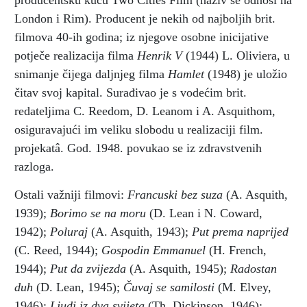
producentsku kuću Two Cities Film (naziv se odnosi na
London i Rim). Producent je nekih od najboljih brit.
filmova 40-ih godina; iz njegove osobne inicijative
potječe realizacija filma
Henrik V
(1944) L. Oliviera, u
snimanje čijega daljnjeg filma
Hamlet
(1948) je uložio
čitav svoj kapital. Surađivao je s vodećim brit.
redateljima C. Reedom, D. Leanom i A. Asquithom,
osiguravajući im veliku slobodu u realizaciji film.
projekatâ. God. 1948. povukao se iz zdravstvenih
razloga.
Ostali važniji filmovi:
Francuski bez suza
(A. Asquith,
1939);
Borimo se na moru
(D. Lean i N. Coward,
1942);
Poluraj
(A. Asquith, 1943);
Put prema naprijed
(C. Reed, 1944);
Gospodin Emmanuel
(H. French,
1944);
Put da zvijezda
(A. Asquith, 1945);
Radostan
duh
(D. Lean, 1945);
Čuvaj se samilosti
(M. Elvey,
1946);
Ljudi iz dva svijeta
(Th. Dickinson, 1946);