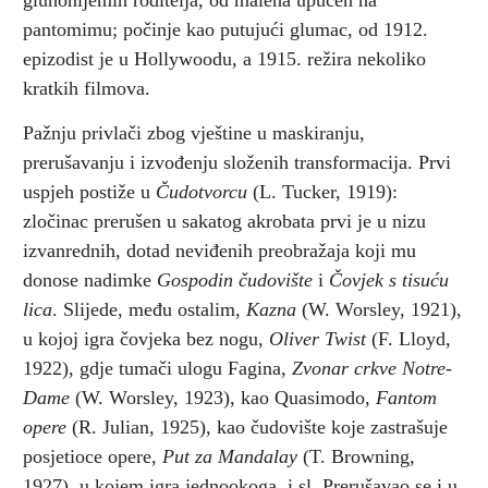
gluhonijemih roditelja, od malena upućen na
pantomimu; počinje kao putujući glumac, od 1912.
epizodist je u Hollywoodu, a 1915. režira nekoliko
kratkih filmova.
Pažnju privlači zbog vještine u maskiranju,
prerušavanju i izvođenju složenih transformacija. Prvi
uspjeh postiže u
Čudotvorcu
(L. Tucker, 1919):
zločinac prerušen u sakatog akrobata prvi je u nizu
izvanrednih, dotad neviđenih preobražaja koji mu
donose nadimke
Gospodin čudovište
i
Čovjek s tisuću
lica
. Slijede, među ostalim,
Kazna
(W. Worsley, 1921),
u kojoj igra čovjeka bez nogu,
Oliver Twist
(F. Lloyd,
1922), gdje tumači ulogu Fagina,
Zvonar crkve Notre-
Dame
(W. Worsley, 1923), kao Quasimodo,
Fantom
opere
(R. Julian, 1925), kao čudovište koje zastrašuje
posjetioce opere,
Put za Mandalay
(T. Browning,
1927), u kojem igra jednookoga, i sl. Prerušavao se i u