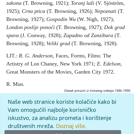
zakona
(T. Browning, 1921);
Toranj laži
(V. Sjöström,
1925);
Crna ptica
(T. Browning, 1926);
Nepoznati
(T.
Browning, 1927);
Gospodin Wu
(W. Nigh, 1927);
London poslije ponoći
(T. Browning, 1927);
Dok grad
spava
(J. Conway, 1928);
Zapadno od Zanzibara
(T.
Browning, 1928);
Veliki grad
(T. Browning, 1928).
LIT.:
R. G. Anderson
, Faces, Forms, Films: The
Artistry of Lon Chaney, New York 1971;
E. Edelson
,
Great Monsters of the Movies, Garden City 1972.
R. Mun.
članak preuzet iz tiskanog izdanja 1986-1990.
Citiranje:
Naše web stranice koriste kolačiće kako bi
CHANEY, Lon.
Filmska enciklopedija (1986-90), mrežno izdanje.
Vam omogućili najbolje korisničko
Leksikografski zavod Miroslav Krleža, 2026. Pristupljeno
iskustvo, za analizu prometa i korištenje
9.8.2026. <https://filmska.lzmk.hr/clanak/chaney-lon>.
društvenih mreža.
Doznaj više.