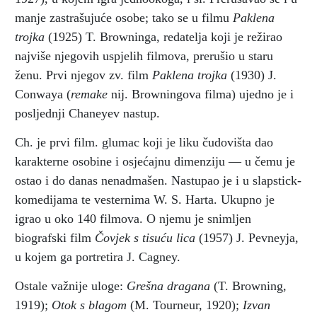
manje zastrašujuće osobe; tako se u filmu
Paklena
trojka
(1925) T. Browninga, redatelja koji je režirao
najviše njegovih uspjelih filmova, prerušio u staru
ženu. Prvi njegov zv. film
Paklena trojka
(1930) J.
Conwaya (
remake
nij. Browningova filma) ujedno je i
posljednji Chaneyev nastup.
Ch. je prvi film. glumac koji je liku čudovišta dao
karakterne osobine i osjećajnu dimenziju — u čemu je
ostao i do danas nenadmašen. Nastupao je i u slapstick-
komedijama te vesternima W. S. Harta. Ukupno je
igrao u oko 140 filmova. O njemu je snimljen
biografski film
Čovjek s tisuću lica
(1957) J. Pevneyja,
u kojem ga portretira J. Cagney.
Ostale važnije uloge:
Grešna dragana
(T. Browning,
1919);
Otok s blagom
(M. Tourneur, 1920);
Izvan