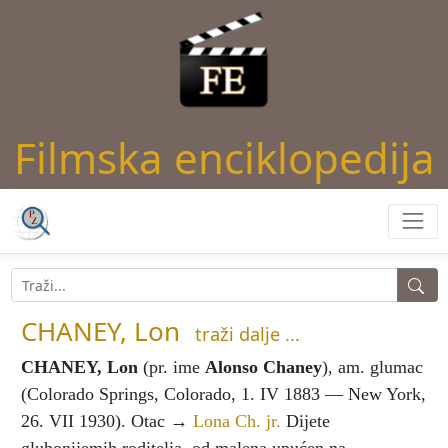
Filmska enciklopedija
CHANEY, Lon
traži dalje ...
CHANEY, Lon
(pr. ime
Alonso Chaney
), am. glumac
(Colorado Springs, Colorado, 1. IV 1883 — New York,
26. VII 1930). Otac →
Lona Ch. jr.
Dijete