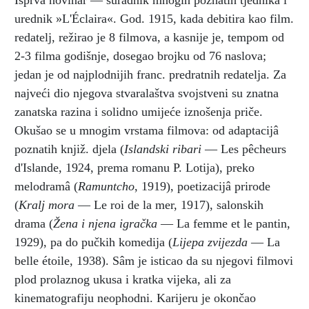
Isprva novinar — suradnik mnogih poznatih tjednika i
urednik »L'Éclaira«. God. 1915, kada debitira kao film.
redatelj, režirao je 8 filmova, a kasnije je, tempom od
2-3 filma godišnje, dosegao brojku od 76 naslova;
jedan je od najplodnijih franc. predratnih redatelja. Za
najveći dio njegova stvaralaštva svojstveni su znatna
zanatska razina i solidno umijeće iznošenja priče.
Okušao se u mnogim vrstama filmova: od adaptacijâ
poznatih knjiž. djela (
Islandski ribari
— Les pêcheurs
d'Islande, 1924, prema romanu P. Lotija), preko
melodramâ (
Ramuntcho
, 1919), poetizacijâ prirode
(
Kralj mora
— Le roi de la mer, 1917), salonskih
drama (
Žena i njena igračka
— La femme et le pantin,
1929), pa do pučkih komedija (
Lijepa zvijezda
— La
belle étoile, 1938). Sâm je isticao da su njegovi filmovi
plod prolaznog ukusa i kratka vijeka, ali za
kinematografiju neophodni. Karijeru je okončao