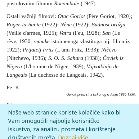
pustolovnim filmom
Rocambole
(1947).
Ostali važniji filmovi:
Otac Goriot
(Père Goriot, 1920);
Roger-la-hante
(1922);
Nène
(1922);
Budnost oružja
(Veille d'armes, 1925);
Vatra
(Feu, 1928);
San
(Le
rêve, 1930,
remake
istoimenoga vlastitoga nij. filma iz
1922);
Prijatelj Fritz
(L'ami Fritz, 1933);
Ničevo
(Nitchevo, 1936);
S. O. S. Sahara
(1938);
Čovjek iz
Nigera
(L'homme de Niger, 1939);
Vojvotkinja de
Langeais
(La duchesse de Langeais, 1942).
Pe. K.
članak preuzet iz tiskanog izdanja 1986-1990.
Citiranje:
BARONCELLI, Jacques de.
Filmska enciklopedija (1986-90),
Naše web stranice koriste kolačiće kako bi
mrežno izdanje.
Leksikografski zavod Miroslav Krleža, 2026.
Vam omogućili najbolje korisničko
Pristupljeno 7.8.2026.
iskustvo, za analizu prometa i korištenje
<https://filmska.lzmk.hr/clanak/baroncelli-jacques-de>.
društvenih mreža.
Doznaj više.