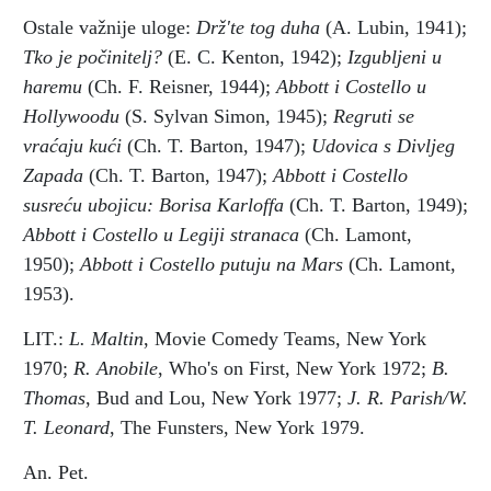
Ostale važnije uloge:
Drž'te tog duha
(A. Lubin, 1941);
Tko je počinitelj?
(E. C. Kenton, 1942);
Izgubljeni u
haremu
(Ch. F. Reisner, 1944);
Abbott i Costello u
Hollywoodu
(S. Sylvan Simon, 1945);
Regruti se
vraćaju kući
(Ch. T. Barton, 1947);
Udovica s Divljeg
Zapada
(Ch. T. Barton, 1947);
Abbott i Costello
susreću ubojicu: Borisa Karloffa
(Ch. T. Barton, 1949);
Abbott i Costello u Legiji stranaca
(Ch. Lamont,
1950);
Abbott i Costello putuju na Mars
(Ch. Lamont,
1953).
LIT.:
L. Maltin
, Movie Comedy Teams, New York
1970;
R. Anobile
, Who's on First, New York 1972;
B.
Thomas
, Bud and Lou, New York 1977;
J. R. Parish/W.
T. Leonard
, The Funsters, New York 1979.
An. Pet.