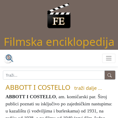
Filmska enciklopedija
ABBOTT I COSTELLO
traži dalje ...
ABBOTT I COSTELLO
, am. komičarski par. Široj
publici poznati su isključivo po zajedničkim nastupima:
u kazalištu (i vodviljima i burleskama) od 1931, na