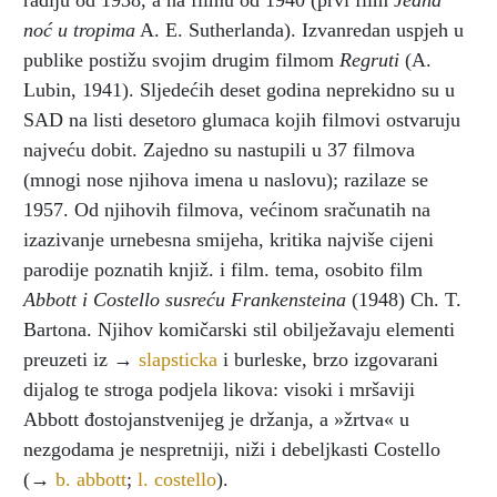
radiju od 1938, a na filmu od 1940 (prvi film
Jedna
noć u tropima
A. E. Sutherlanda). Izvanredan uspjeh u
publike postižu svojim drugim filmom
Regruti
(A.
Lubin, 1941). Sljedećih deset godina neprekidno su u
SAD na listi desetoro glumaca kojih filmovi ostvaruju
najveću dobit. Zajedno su nastupili u 37 filmova
(mnogi nose njihova imena u naslovu); razilaze se
1957. Od njihovih filmova, većinom sračunatih na
izazivanje urnebesna smijeha, kritika najviše cijeni
parodije poznatih knjiž. i film. tema, osobito film
Abbott i Costello susreću Frankensteina
(1948) Ch. T.
Bartona. Njihov komičarski stil obilježavaju elementi
preuzeti iz →
slapsticka
i burleske, brzo izgovarani
dijalog te stroga podjela likova: visoki i mršaviji
Abbott đostojanstvenijeg je držanja, a »žrtva« u
nezgodama je nespretniji, niži i debeljkasti Costello
(→
b. abbott
;
l. costello
).