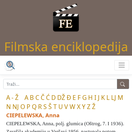
Filmska enciklopedija
A - Ž
A
B
C
Č
Ć
D
DŽ
Đ
E
F
G
H
I
J
K
L
LJ
M
N
NJ
O
P
Q
R
S
Š
T
U
V
W
X
Y
Z
Ž
CIEPELEWSKA, Anna
CIEPELEWSKA, Anna, polj. glumica (Oštrog, 7. I 1936).
Završila akademiju u Varšavi 1956, nastupala potom ...