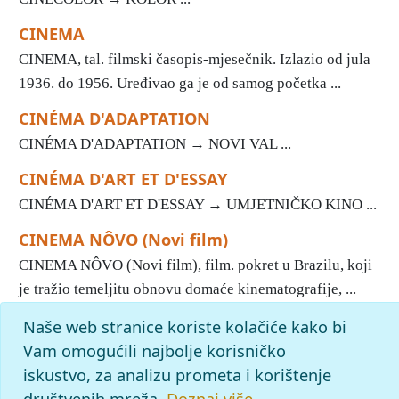
CINEMA
CINEMA, tal. filmski časopis-mjesečnik. Izlazio od jula
1936. do 1956. Uređivao ga je od samog početka ...
CINÉMA D'ADAPTATION
CINÉMA D'ADAPTATION → NOVI VAL ...
CINÉMA D'ART ET D'ESSAY
CINÉMA D'ART ET D'ESSAY → UMJETNIČKO KINO ...
CINEMA NÔVO (Novi film)
CINEMA NÔVO (Novi film), film. pokret u Brazilu, koji
je tražio temeljitu obnovu domaće kinematografije, ...
Naše web stranice koriste kolačiće kako bi
«
11
12
13
14
15
16
17
18
19
20
»
Kraj
Početak
Vam omogućili najbolje korisničko
slovo
c
: pronađenih odgovora: 323; vrijeme izvršavanja
iskustvo, za analizu prometa i korištenje
upita: 14 ms
društvenih mreža.
Doznaj više.